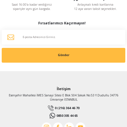
Saat 16:00'a kadar verdiğiniz
Anlaşmalı kredi kartlarına
siparişler aynı gün kargoda.
12 aya varan taksit seçenekleri.
Fırsatlarımızı Kaçırmayın!
Gönder
İletişim
Esenşehir Mahallesi İMES Sanayi Sitesi E Blok 504 Sokak No:53 Y.Dudullu 34776
Ümraniye İSTANBUL
0 (216) 364 46 70
0850 305 44 65