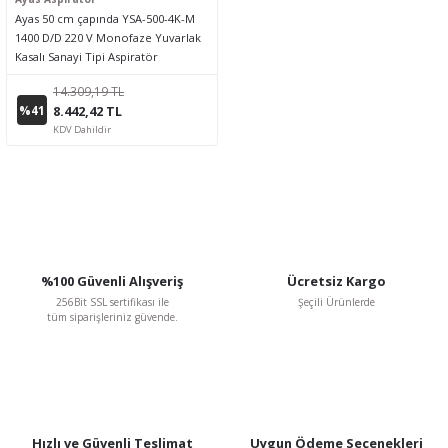
Ayas 50 cm çapında YSA-500-4K-M
1400 D/D 220 V Monofaze Yuvarlak
Kasalı Sanayi Tipi Aspiratör
14.309,19 TL
%41
8.442,42 TL
KDV Dahildir
%100 Güvenli Alışveriş
Ücretsiz Kargo
256Bit SSL sertifikası ile
Şeçili Ürünlerde
tüm siparişleriniz güvende.
Hızlı ve Güvenli Teslimat
Uygun Ödeme Seçenekleri