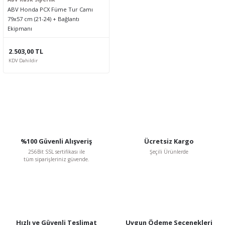
ABV Honda PCX Füme Tur Camı
79x57 cm (21-24) + Bağlantı
Ekipmanı
2.503,00 TL
KDV Dahildir
%100 Güvenli Alışveriş
Ücretsiz Kargo
256Bit SSL sertifikası ile
Şeçili Ürünlerde
tüm siparişleriniz güvende.
Hızlı ve Güvenli Teslimat
Uygun Ödeme Seçenekleri