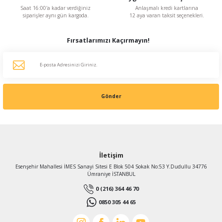
Saat 16:00'a kadar verdiğiniz
Anlaşmalı kredi kartlarına
siparişler aynı gün kargoda.
12 aya varan taksit seçenekleri.
Fırsatlarımızı Kaçırmayın!
Gönder
İletişim
Esenşehir Mahallesi İMES Sanayi Sitesi E Blok 504 Sokak No:53 Y.Dudullu 34776
Ümraniye İSTANBUL
0 (216) 364 46 70
0850 305 44 65