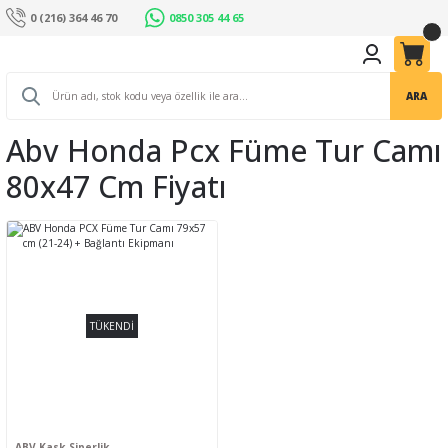
0 (216) 364 46 70
0850 305 44 65
ARA
Abv Honda Pcx Füme Tur Camı
80x47 Cm Fiyatı
TÜKENDİ
ABV Kask Siperlik