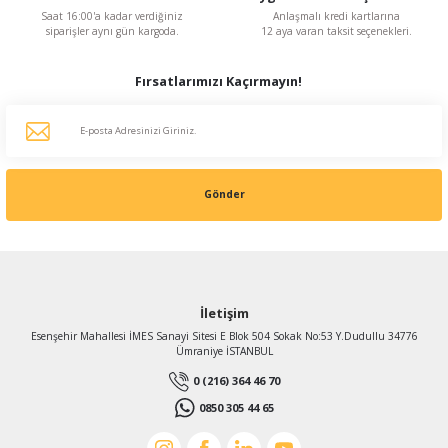
Saat 16:00'a kadar verdiğiniz
Anlaşmalı kredi kartlarına
siparişler aynı gün kargoda.
12 aya varan taksit seçenekleri.
Fırsatlarımızı Kaçırmayın!
Gönder
İletişim
Esenşehir Mahallesi İMES Sanayi Sitesi E Blok 504 Sokak No:53 Y.Dudullu 34776
Ümraniye İSTANBUL
0 (216) 364 46 70
0850 305 44 65