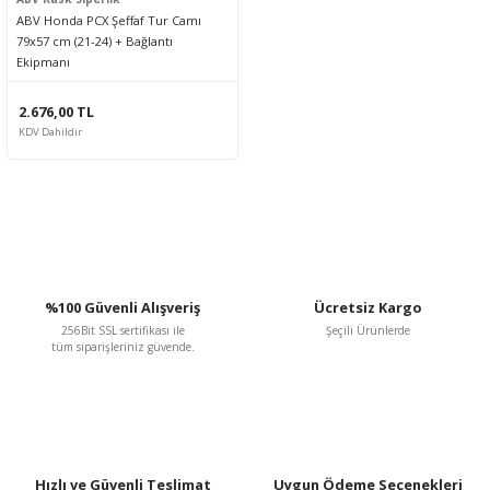
ABV Honda PCX Şeffaf Tur Camı
79x57 cm (21-24) + Bağlantı
Ekipmanı
2.676,00 TL
KDV Dahildir
%100 Güvenli Alışveriş
Ücretsiz Kargo
256Bit SSL sertifikası ile
Şeçili Ürünlerde
tüm siparişleriniz güvende.
Hızlı ve Güvenli Teslimat
Uygun Ödeme Seçenekleri