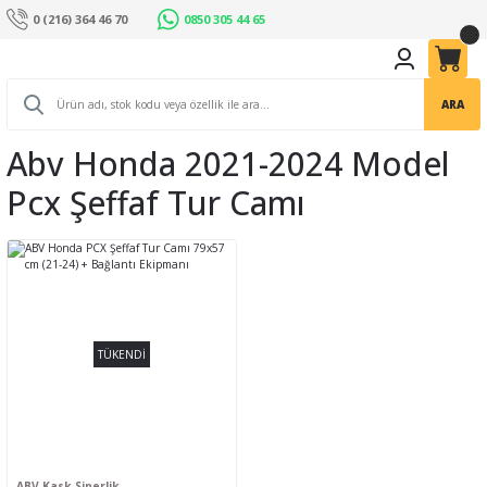
0 (216) 364 46 70
0850 305 44 65
ARA
Abv Honda 2021-2024 Model
Pcx Şeffaf Tur Camı
TÜKENDİ
ABV Kask Siperlik