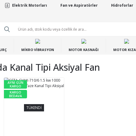
Elektrik Motorları
Fan ve Aspiratörler
Hidroforlar
BURÇ
MİKRO VİBRASYON
MOTOR KASNAĞI
MOTOR KIZA
 Kanal Tipi Aksiyal Fan
AYNI GÜN
KARGO
KARGO
BEDAVA
TÜKENDİ