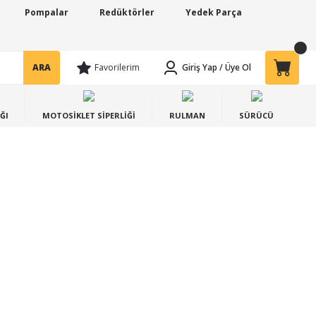
Pompalar
Redüktörler
Yedek Parça
ARA
Favorilerim
Giriş Yap
/
Üye Ol
ĞI
MOTOSİKLET SİPERLİĞİ
RULMAN
SÜRÜCÜ