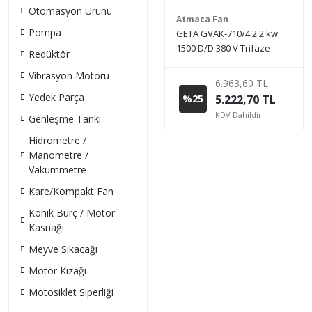
Otomasyon Ürünü
Atmaca Fan
Pompa
GETA GVAK-710/4 2.2 kw
1500 D/D 380 V Trifaze
Redüktör
Kanal Tipi Aksiyal Fan
Vibrasyon Motoru
6.963,60 TL
Yedek Parça
%25
5.222,70 TL
KDV Dahildir
Genleşme Tankı
Hidrometre /
Manometre /
Vakummetre
Kare/Kompakt Fan
Konik Burç / Motor
Kasnağı
Meyve Sıkacağı
Motor Kızağı
Motosiklet Siperliği