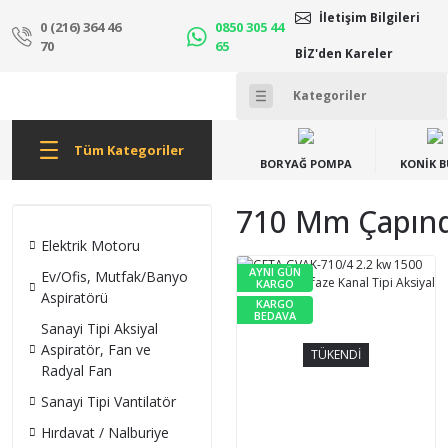
İletişim Bilgileri
0 (216) 364 46
0850 305 44
70
65
BİZ'den Kareler
Tüm Kategoriler
BORYAĞ POMPA
KONİK 
710 Mm Çapında
Elektrik Motoru
AYNI GÜN
Ev/Ofis, Mutfak/Banyo
KARGO
Aspiratörü
KARGO
BEDAVA
Sanayi Tipi Aksiyal
Aspiratör, Fan ve
TÜKENDİ
Radyal Fan
Sanayi Tipi Vantilatör
Hırdavat / Nalburiye