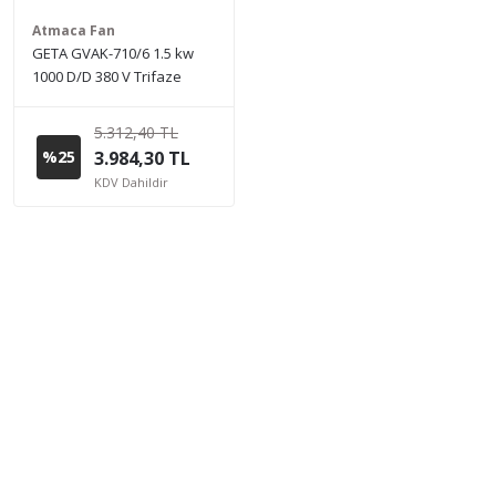
Atmaca Fan
GETA GVAK-710/6 1.5 kw
1000 D/D 380 V Trifaze
Kanal Tipi Aksiyal Fan
5.312,40 TL
%25
3.984,30 TL
KDV Dahildir