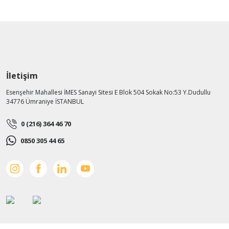
İletişim
Esenşehir Mahallesi İMES Sanayi Sitesi E Blok 504 Sokak No:53 Y.Dudullu
34776 Ümraniye İSTANBUL
0 (216) 364 46 70
0850 305 44 65