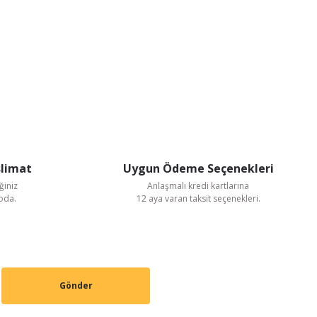
slimat
Uygun Ödeme Seçenekleri
ğiniz
Anlaşmalı kredi kartlarına
goda.
12 aya varan taksit seçenekleri.
Gönder