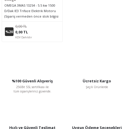
OMEGA 3MAS 132S4 - 5.5 kw 1500
D/Dak IE3 Trifaze Elektrik Motoru
(Sipariş vermeden önce stok bilgisi
için lütfen bizimle iletişime geçiniz.)
0,00 TL
%20
0,00 TL
KDV Dahildir
%100 Güvenli Alışveriş
Ücretsiz Kargo
256Bit SSL sertifikası ile
Şeçili Ürünlerde
tüm siparişleriniz güvende.
Hızlı ve Güvenli Teslimat
Uygun Ödeme Seçenekleri