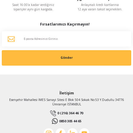
Saat 16:00'a kadar verdiğiniz
Anlaşmalı kredi kartlarına
siparişler aynı gün kargoda.
12 aya varan taksit seçenekleri.
Fırsatlarımızı Kaçırmayın!
Gönder
İletişim
Esenşehir Mahallesi İMES Sanayi Sitesi E Blok 504 Sokak No:53 Y.Dudullu 34776
Ümraniye İSTANBUL
0 (216) 364 46 70
0850 305 44 65