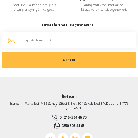
Saat 16:00'a kadar verdiğiniz
Anlaşmalı kredi kartlarına
siparişler aynı gün kargoda.
12 aya varan taksit seçenekleri.
Fırsatlarımızı Kaçırmayın!
Gönder
İletişim
Esenşehir Mahallesi İMES Sanayi Sitesi E Blok 504 Sokak No:53 Y.Dudullu 34776
Ümraniye İSTANBUL
0 (216) 364 46 70
0850 305 44 65