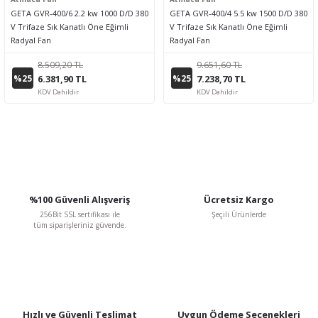
GETA GVR-400/6 2.2 kw 1000 D/D 380
GETA GVR-400/4 5.5 kw 1500 D/D 380
V Trifaze Sık Kanatlı Öne Eğimli
V Trifaze Sık Kanatlı Öne Eğimli
Radyal Fan
Radyal Fan
8.509,20 TL
9.651,60 TL
%25
%25
6.381,90 TL
7.238,70 TL
KDV Dahildir
KDV Dahildir
%100 Güvenli Alışveriş
Ücretsiz Kargo
256Bit SSL sertifikası ile
Şeçili Ürünlerde
tüm siparişleriniz güvende.
Hızlı ve Güvenli Teslimat
Uygun Ödeme Seçenekleri