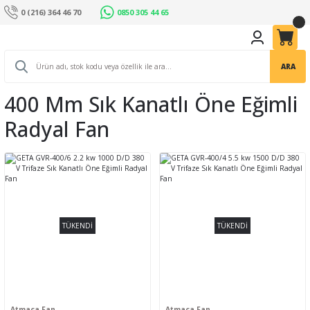
0 (216) 364 46 70
0850 305 44 65
ARA
400 Mm Sık Kanatlı Öne Eğimli
Radyal Fan
TÜKENDİ
TÜKENDİ
Atmaca Fan
Atmaca Fan