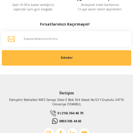
Saat 16:00'a kadar verdiğiniz
Anlaşmalı kredi kartlarına
siparişler aynı gün kargoda.
12 aya varan taksit seçenekleri.
Fırsatlarımızı Kaçırmayın!
Gönder
İletişim
Esenşehir Mahallesi İMES Sanayi Sitesi E Blok 504 Sokak No:53 Y.Dudullu 34776
Ümraniye İSTANBUL
0 (216) 364 46 70
0850 305 44 65