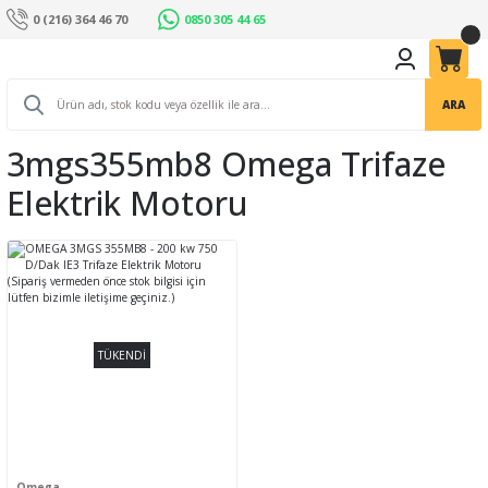
0 (216) 364 46 70
0850 305 44 65
ARA
3mgs355mb8 Omega Trifaze
Elektrik Motoru
TÜKENDİ
Omega