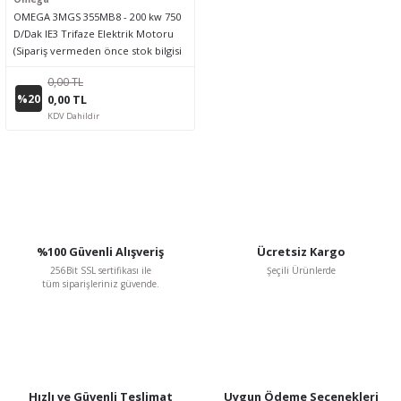
OMEGA 3MGS 355MB8 - 200 kw 750
D/Dak IE3 Trifaze Elektrik Motoru
(Sipariş vermeden önce stok bilgisi
için lütfen bizimle iletişime geçiniz.)
0,00 TL
%20
0,00 TL
KDV Dahildir
%100 Güvenli Alışveriş
Ücretsiz Kargo
256Bit SSL sertifikası ile
Şeçili Ürünlerde
tüm siparişleriniz güvende.
Hızlı ve Güvenli Teslimat
Uygun Ödeme Seçenekleri