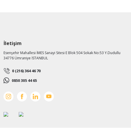
İletişim
Esenşehir Mahallesi İMES Sanayi Sitesi E Blok 504 Sokak No:53 Y.Dudullu
34776 Ümraniye İSTANBUL
0 (216) 364 46 70
0850 305 44 65