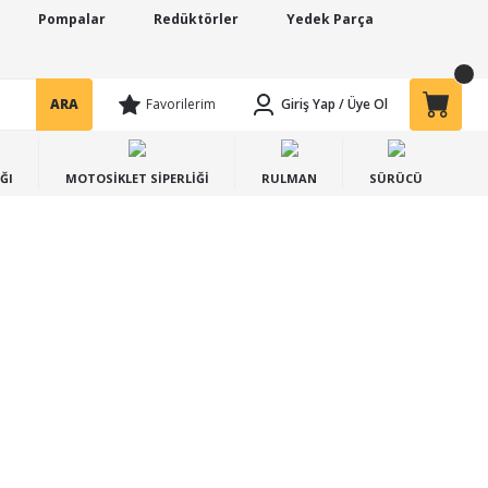
Pompalar
Redüktörler
Yedek Parça
ARA
Favorilerim
Giriş Yap
/
Üye Ol
ĞI
MOTOSİKLET SİPERLİĞİ
RULMAN
SÜRÜCÜ