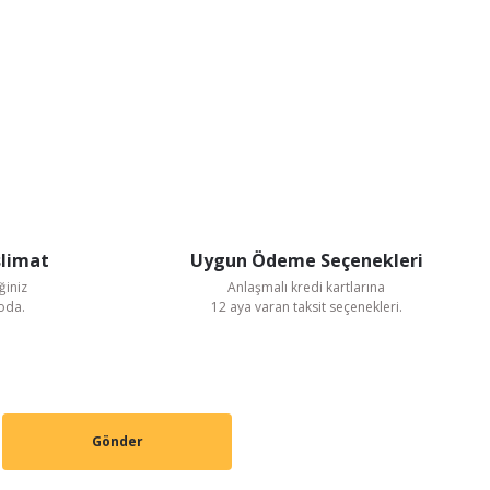
slimat
Uygun Ödeme Seçenekleri
ğiniz
Anlaşmalı kredi kartlarına
goda.
12 aya varan taksit seçenekleri.
Gönder