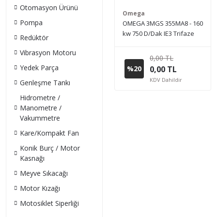
Otomasyon Ürünü
Omega
Pompa
OMEGA 3MGS 355MA8 - 160
kw 750 D/Dak IE3 Trifaze
Redüktör
Elektrik Motoru (Sipariş
Vibrasyon Motoru
vermeden önce stok bilgisi
0,00 TL
için lütfen bizimle iletişime
Yedek Parça
%20
0,00 TL
geçiniz.)
KDV Dahildir
Genleşme Tankı
Hidrometre /
Manometre /
Vakummetre
Kare/Kompakt Fan
Konik Burç / Motor
Kasnağı
Meyve Sıkacağı
Motor Kızağı
Motosiklet Siperliği