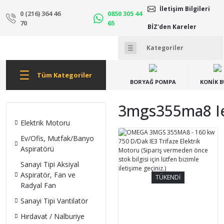
İletişim Bilgileri
0 (216) 364 46
0850 305 44
70
65
BİZ'den Kareler
Tüm Kategoriler
BORYAĞ POMPA
KONİK 
3mgs355ma8 Ie3
Elektrik Motoru
Ev/Ofis, Mutfak/Banyo
Aspiratörü
Sanayi Tipi Aksiyal
Aspiratör, Fan ve
TÜKENDİ
Radyal Fan
Sanayi Tipi Vantilatör
Hırdavat / Nalburiye