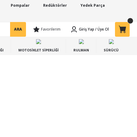
Pompalar
Redüktörler
Yedek Parça
ARA
Favorilerim
Giriş Yap
/
Üye Ol
ĞI
MOTOSİKLET SİPERLİĞİ
RULMAN
SÜRÜCÜ