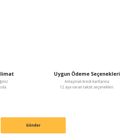
slimat
Uygun Ödeme Seçenekleri
ğiniz
Anlaşmalı kredi kartlarına
goda.
12 aya varan taksit seçenekleri.
Gönder