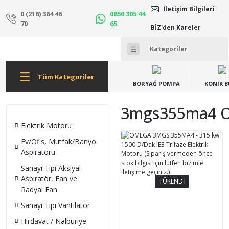
İletişim Bilgileri
0 (216) 364 46
0850 305 44
70
65
BİZ'den Kareler
Tüm Kategoriler
BORYAĞ POMPA
KONİK 
3mgs355ma4 Om
Elektrik Motoru
Ev/Ofis, Mutfak/Banyo
Aspiratörü
Sanayi Tipi Aksiyal
Aspiratör, Fan ve
TÜKENDİ
Radyal Fan
Sanayi Tipi Vantilatör
Hırdavat / Nalburiye