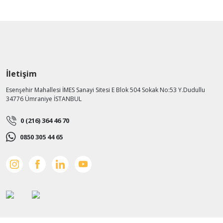
İletişim
Esenşehir Mahallesi İMES Sanayi Sitesi E Blok 504 Sokak No:53 Y.Dudullu
34776 Ümraniye İSTANBUL
0 (216) 364 46 70
0850 305 44 65