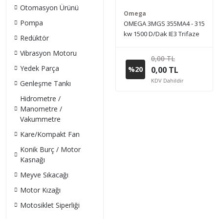
Otomasyon Ürünü
Omega
Pompa
OMEGA 3MGS 355MA4 - 315
kw 1500 D/Dak IE3 Trifaze
Redüktör
Elektrik Motoru (Sipariş
Vibrasyon Motoru
vermeden önce stok bilgisi
0,00 TL
için lütfen bizimle iletişime
Yedek Parça
%20
0,00 TL
geçiniz.)
KDV Dahildir
Genleşme Tankı
Hidrometre /
Manometre /
Vakummetre
Kare/Kompakt Fan
Konik Burç / Motor
Kasnağı
Meyve Sıkacağı
Motor Kızağı
Motosiklet Siperliği