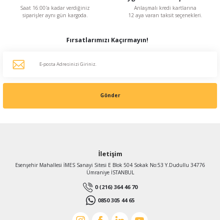
Saat 16:00'a kadar verdiğiniz
Anlaşmalı kredi kartlarına
siparişler aynı gün kargoda.
12 aya varan taksit seçenekleri.
Fırsatlarımızı Kaçırmayın!
Gönder
İletişim
Esenşehir Mahallesi İMES Sanayi Sitesi E Blok 504 Sokak No:53 Y.Dudullu 34776
Ümraniye İSTANBUL
0 (216) 364 46 70
0850 305 44 65