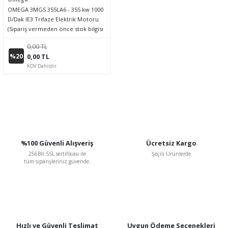
OMEGA 3MGS 355LA6 - 355 kw 1000
D/Dak IE3 Trifaze Elektrik Motoru
(Sipariş vermeden önce stok bilgisi
için lütfen bizimle iletişime geçiniz.)
0,00 TL
%20
0,00 TL
KDV Dahildir
%100 Güvenli Alışveriş
Ücretsiz Kargo
256Bit SSL sertifikası ile
Şeçili Ürünlerde
tüm siparişleriniz güvende.
Hızlı ve Güvenli Teslimat
Uygun Ödeme Seçenekleri