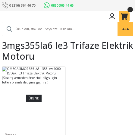
0 (216) 364 46 70
0850 305 44 65
ARA
3mgs355la6 Ie3 Trifaze Elektrik
Motoru
TÜKENDİ
Omega