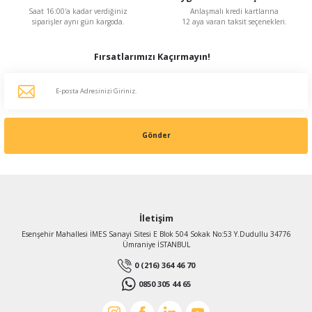
Saat 16:00'a kadar verdiğiniz
Anlaşmalı kredi kartlarına
siparişler aynı gün kargoda.
12 aya varan taksit seçenekleri.
Fırsatlarımızı Kaçırmayın!
Gönder
İletişim
Esenşehir Mahallesi İMES Sanayi Sitesi E Blok 504 Sokak No:53 Y.Dudullu 34776
Ümraniye İSTANBUL
0 (216) 364 46 70
0850 305 44 65