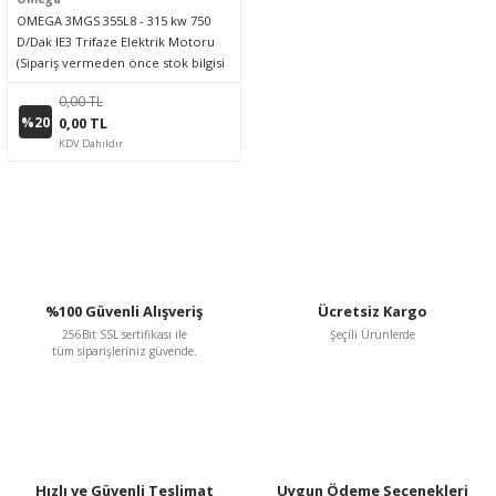
OMEGA 3MGS 355L8 - 315 kw 750
D/Dak IE3 Trifaze Elektrik Motoru
(Sipariş vermeden önce stok bilgisi
için lütfen bizimle iletişime geçiniz.)
0,00 TL
%20
0,00 TL
KDV Dahildir
%100 Güvenli Alışveriş
Ücretsiz Kargo
256Bit SSL sertifikası ile
Şeçili Ürünlerde
tüm siparişleriniz güvende.
Hızlı ve Güvenli Teslimat
Uygun Ödeme Seçenekleri