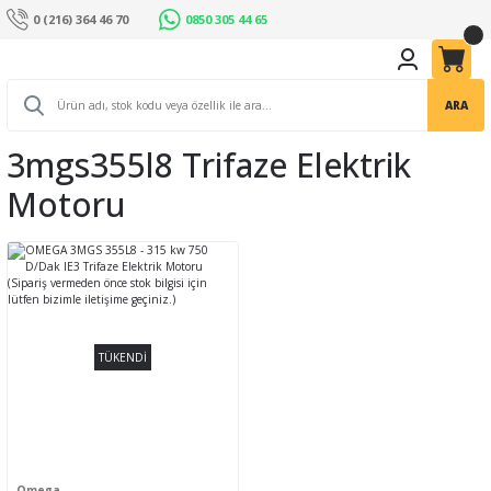
0 (216) 364 46 70
0850 305 44 65
ARA
3mgs355l8 Trifaze Elektrik
Motoru
TÜKENDİ
Omega