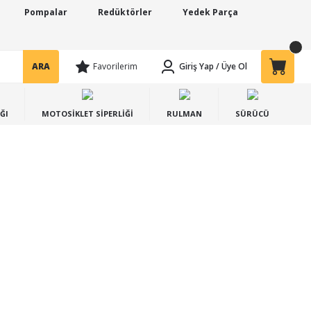
Pompalar
Redüktörler
Yedek Parça
ARA
Favorilerim
Giriş Yap
/
Üye Ol
ĞI
MOTOSİKLET SİPERLİĞİ
RULMAN
SÜRÜCÜ