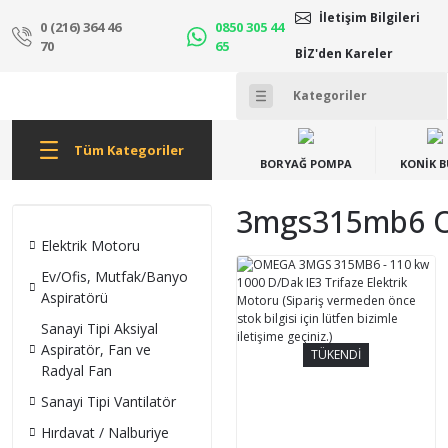
İletişim Bilgileri
0 (216) 364 46
0850 305 44
70
65
BİZ'den Kareler
Tüm Kategoriler
BORYAĞ POMPA
KONİK 
3mgs315mb6 Om
Elektrik Motoru
Ev/Ofis, Mutfak/Banyo
Aspiratörü
Sanayi Tipi Aksiyal
Aspiratör, Fan ve
TÜKENDİ
Radyal Fan
Sanayi Tipi Vantilatör
Hırdavat / Nalburiye