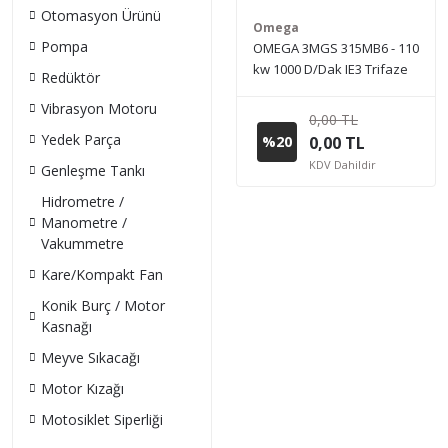
Otomasyon Ürünü
Omega
Pompa
OMEGA 3MGS 315MB6 - 110
kw 1000 D/Dak IE3 Trifaze
Redüktör
Elektrik Motoru (Sipariş
Vibrasyon Motoru
vermeden önce stok bilgisi
0,00 TL
için lütfen bizimle iletişime
Yedek Parça
%20
0,00 TL
geçiniz.)
KDV Dahildir
Genleşme Tankı
Hidrometre /
Manometre /
Vakummetre
Kare/Kompakt Fan
Konik Burç / Motor
Kasnağı
Meyve Sıkacağı
Motor Kızağı
Motosiklet Siperliği