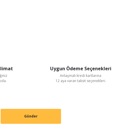
slimat
Uygun Ödeme Seçenekleri
ğiniz
Anlaşmalı kredi kartlarına
goda.
12 aya varan taksit seçenekleri.
Gönder