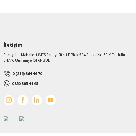
İletişim
Esenşehir Mahallesi İMES Sanayi Sitesi E Blok 504 Sokak No:53 Y.Dudullu
34776 Ümraniye İSTANBUL
0 (216) 364 46 70
0850 305 44 65