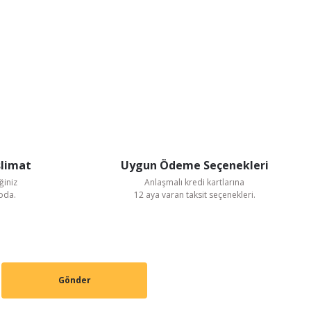
slimat
Uygun Ödeme Seçenekleri
ğiniz
Anlaşmalı kredi kartlarına
goda.
12 aya varan taksit seçenekleri.
Gönder