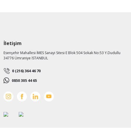
İletişim
Esenşehir Mahallesi İMES Sanayi Sitesi E Blok 504 Sokak No:53 Y.Dudullu
34776 Ümraniye İSTANBUL
0 (216) 364 46 70
0850 305 44 65