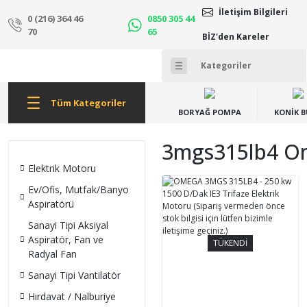
İletişim Bilgileri
0 (216) 364 46
0850 305 44
70
65
BİZ'den Kareler
Tüm Kategoriler
BORYAĞ POMPA
KONİK 
3mgs315lb4 Ome
Elektrik Motoru
Ev/Ofis, Mutfak/Banyo
Aspiratörü
Sanayi Tipi Aksiyal
Aspiratör, Fan ve
TÜKENDİ
Radyal Fan
Sanayi Tipi Vantilatör
Hırdavat / Nalburiye