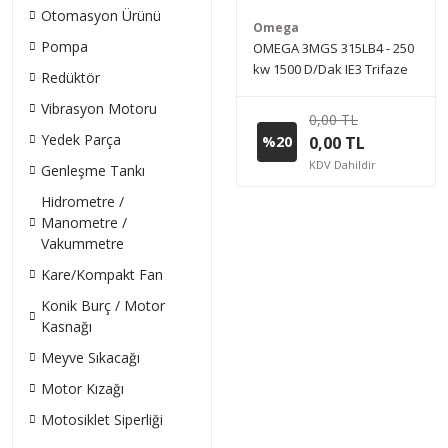
Otomasyon Ürünü
Omega
Pompa
OMEGA 3MGS 315LB4 - 250
kw 1500 D/Dak IE3 Trifaze
Redüktör
Elektrik Motoru (Sipariş
Vibrasyon Motoru
vermeden önce stok bilgisi
0,00 TL
için lütfen bizimle iletişime
Yedek Parça
%20
0,00 TL
geçiniz.)
KDV Dahildir
Genleşme Tankı
Hidrometre /
Manometre /
Vakummetre
Kare/Kompakt Fan
Konik Burç / Motor
Kasnağı
Meyve Sıkacağı
Motor Kızağı
Motosiklet Siperliği