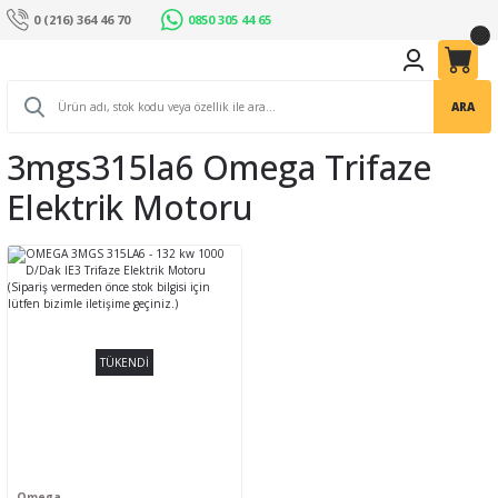
0 (216) 364 46 70
0850 305 44 65
ARA
3mgs315la6 Omega Trifaze
Elektrik Motoru
TÜKENDİ
Omega