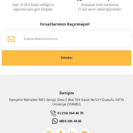
Saat 16:00'a kadar verdiğiniz
Anlaşmalı kredi kartlarına
siparişler aynı gün kargoda.
12 aya varan taksit seçenekleri.
Fırsatlarımızı Kaçırmayın!
Gönder
İletişim
Esenşehir Mahallesi İMES Sanayi Sitesi E Blok 504 Sokak No:53 Y.Dudullu 34776
Ümraniye İSTANBUL
0 (216) 364 46 70
0850 305 44 65