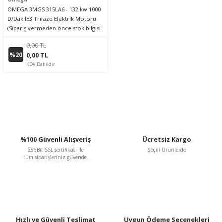
OMEGA 3MGS 315LA6 - 132 kw 1000
D/Dak IE3 Trifaze Elektrik Motoru
(Sipariş vermeden önce stok bilgisi
için lütfen bizimle iletişime geçiniz.)
0,00 TL
%20
0,00 TL
KDV Dahildir
%100 Güvenli Alışveriş
Ücretsiz Kargo
256Bit SSL sertifikası ile
Şeçili Ürünlerde
tüm siparişleriniz güvende.
Hızlı ve Güvenli Teslimat
Uygun Ödeme Seçenekleri