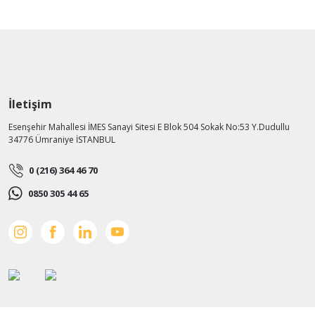
İletişim
Esenşehir Mahallesi İMES Sanayi Sitesi E Blok 504 Sokak No:53 Y.Dudullu
34776 Ümraniye İSTANBUL
0 (216) 364 46 70
0850 305 44 65