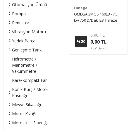
Otomasyon Ürünü
Omega
Pompa
OMEGA 3MGS 160L8 - 7.5
kw 750 D/Dak IE3 Trifaze
Redüktör
Elektrik Motoru (Sipariş
Vibrasyon Motoru
vermeden önce stok bilgisi
0,00 TL
için lütfen bizimle iletişime
Yedek Parça
%20
0,00 TL
geçiniz.)
KDV Dahildir
Genleşme Tankı
Hidrometre /
Manometre /
Vakummetre
Kare/Kompakt Fan
Konik Burç / Motor
Kasnağı
Meyve Sıkacağı
Motor Kızağı
Motosiklet Siperliği