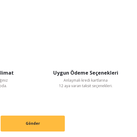
slimat
Uygun Ödeme Seçenekleri
ğiniz
Anlaşmalı kredi kartlarına
goda.
12 aya varan taksit seçenekleri.
Gönder