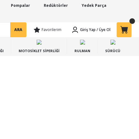
Pompalar
Redüktörler
Yedek Parça
ARA
Favorilerim
Giriş Yap
/
Üye Ol
ĞI
MOTOSİKLET SİPERLİĞİ
RULMAN
SÜRÜCÜ