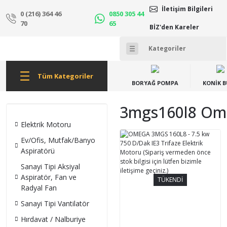
İletişim Bilgileri
0 (216) 364 46
0850 305 44
70
65
BİZ'den Kareler
Tüm Kategoriler
BORYAĞ POMPA
KONİK 
3mgs160l8 Omeg
Elektrik Motoru
Ev/Ofis, Mutfak/Banyo
Aspiratörü
Sanayi Tipi Aksiyal
Aspiratör, Fan ve
TÜKENDİ
Radyal Fan
Sanayi Tipi Vantilatör
Hırdavat / Nalburiye