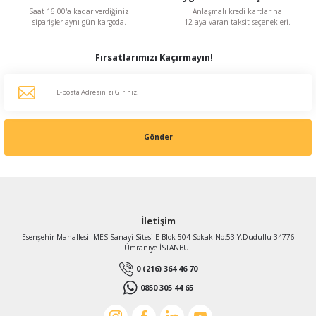
Saat 16:00'a kadar verdiğiniz
Anlaşmalı kredi kartlarına
siparişler aynı gün kargoda.
12 aya varan taksit seçenekleri.
Fırsatlarımızı Kaçırmayın!
Gönder
İletişim
Esenşehir Mahallesi İMES Sanayi Sitesi E Blok 504 Sokak No:53 Y.Dudullu 34776
Ümraniye İSTANBUL
0 (216) 364 46 70
0850 305 44 65