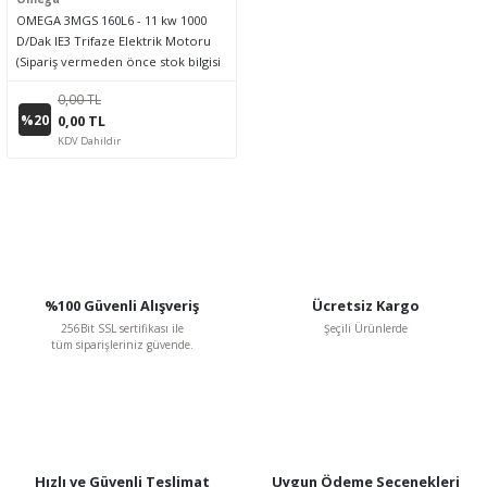
OMEGA 3MGS 160L6 - 11 kw 1000
D/Dak IE3 Trifaze Elektrik Motoru
(Sipariş vermeden önce stok bilgisi
için lütfen bizimle iletişime geçiniz.)
0,00 TL
%20
0,00 TL
KDV Dahildir
%100 Güvenli Alışveriş
Ücretsiz Kargo
256Bit SSL sertifikası ile
Şeçili Ürünlerde
tüm siparişleriniz güvende.
Hızlı ve Güvenli Teslimat
Uygun Ödeme Seçenekleri