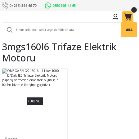
0 (216) 364 46 70
0850 305 44 65
ARA
3mgs160l6 Trifaze Elektrik
Motoru
TÜKENDİ
Omega