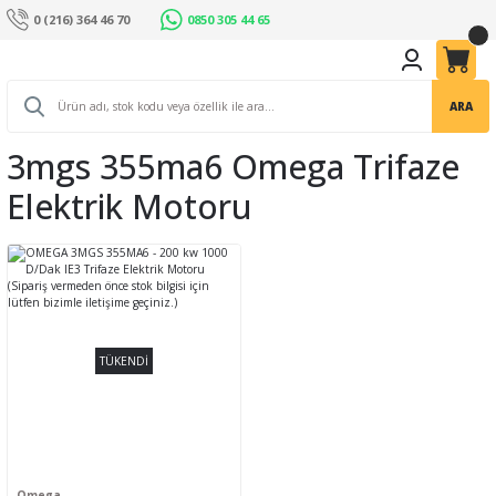
0 (216) 364 46 70
0850 305 44 65
ARA
3mgs 355ma6 Omega Trifaze
Elektrik Motoru
TÜKENDİ
Omega