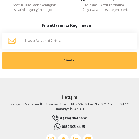
Saat 16:00'a kadar verdiğiniz
Anlaşmalı kredi kartlarına
siparişler aynı gün kargoda.
12 aya varan taksit seçenekleri.
Fırsatlarımızı Kaçırmayın!
Gönder
İletişim
Esenşehir Mahallesi İMES Sanayi Sitesi E Blok 504 Sokak No:53 Y.Dudullu 34776
Ümraniye İSTANBUL
0 (216) 364 46 70
0850 305 44 65