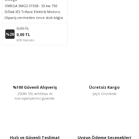
OMEGA 3MGS 315S8 - 55 kw 750
D/Dak IE3 Trifaze Elektrik Motoru
(Sipariş vermeden önce stok bilgisi
için lütfen bizimle iletişime geçiniz.)
0,00 TL
%20
0,00 TL
KDV Dahildir
%100 Güvenli Alışveriş
Ücretsiz Kargo
256Bit SSL sertifikası ile
Şeçili Ürünlerde
tüm siparişleriniz güvende.
Hızlı ve Güvenli Teslimat
Uygun Ödeme Seçenekleri