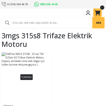
0 (216) 364 46 70
0850 305 44 65
ARA
3mgs 315s8 Trifaze Elektrik
Motoru
TÜKENDİ
Omega