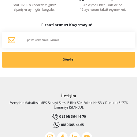
Saat 16:00'a kadar verdiğiniz
Anlaşmalı kredi kartlarına
siparişler aynı gün kargoda.
12 aya varan taksit seçenekleri.
Fırsatlarımızı Kaçırmayın!
Gönder
İletişim
Esenşehir Mahallesi İMES Sanayi Sitesi E Blok 504 Sokak No:53 Y.Dudullu 34776
Ümraniye İSTANBUL
0 (216) 364 46 70
0850 305 44 65