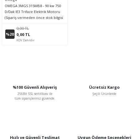
OMEGA 3MGS 315MB8 - 90 kw 750
D/Dak IE3 Trifaze Elektrik Motoru
(Sipariş vermeden önce stok bilgisi
için lütfen bizimle iletişime geçiniz.)
0,00 TL
%20
0,00 TL
KDV Dahildir
%100 Güvenli Alışveriş
Ücretsiz Kargo
256Bit SSL sertifikası ile
Şeçili Ürünlerde
tüm siparişleriniz güvende.
Hızlı ve Güvenli Teslimat
Uygun Ödeme Seçenekleri