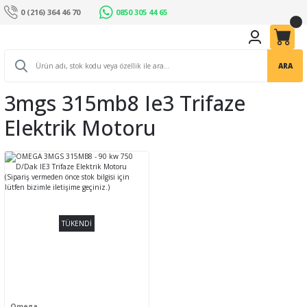
0 (216) 364 46 70
0850 305 44 65
ARA
3mgs 315mb8 Ie3 Trifaze
Elektrik Motoru
TÜKENDİ
Omega