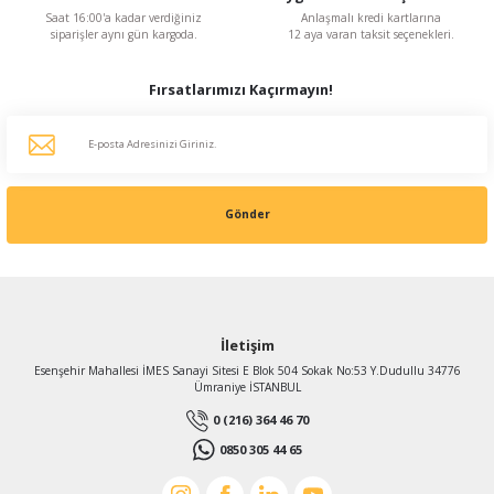
Saat 16:00'a kadar verdiğiniz
Anlaşmalı kredi kartlarına
siparişler aynı gün kargoda.
12 aya varan taksit seçenekleri.
Fırsatlarımızı Kaçırmayın!
Gönder
İletişim
Esenşehir Mahallesi İMES Sanayi Sitesi E Blok 504 Sokak No:53 Y.Dudullu 34776
Ümraniye İSTANBUL
0 (216) 364 46 70
0850 305 44 65