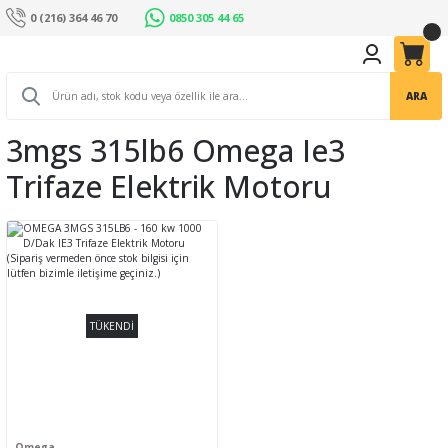
0 (216) 364 46 70
0850 305 44 65
ARA
3mgs 315lb6 Omega Ie3
Trifaze Elektrik Motoru
TÜKENDİ
Omega