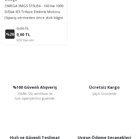
OMEGA 3MGS 315LB6 - 160 kw 1000
D/Dak IE3 Trifaze Elektrik Motoru
(Sipariş vermeden önce stok bilgisi
için lütfen bizimle iletişime geçiniz.)
0,00 TL
%20
0,00 TL
KDV Dahildir
%100 Güvenli Alışveriş
Ücretsiz Kargo
256Bit SSL sertifikası ile
Şeçili Ürünlerde
tüm siparişleriniz güvende.
Hızlı ve Güvenli Teslimat
Uygun Ödeme Seçenekleri