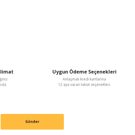
slimat
Uygun Ödeme Seçenekleri
ğiniz
Anlaşmalı kredi kartlarına
goda.
12 aya varan taksit seçenekleri.
Gönder