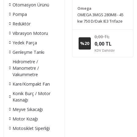
Otomasyon Ürünü
Omega
Pompa
OMEGA 3MGS 280M8 - 45
kw 750 D/Dak IE3 Trifaze
Redüktör
Elektrik Motoru (Sipariş
Vibrasyon Motoru
vermeden önce stok bilgisi
0,00 TL
için lütfen bizimle iletişime
Yedek Parça
%20
0,00 TL
geçiniz.)
KDV Dahildir
Genleşme Tankı
Hidrometre /
Manometre /
Vakummetre
Kare/Kompakt Fan
Konik Burç / Motor
Kasnağı
Meyve Sıkacağı
Motor Kızağı
Motosiklet Siperliği