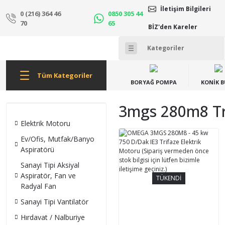
İletişim Bilgileri
0 (216) 364 46
0850 305 44
70
65
BİZ'den Kareler
Tüm Kategoriler
BORYAĞ POMPA
KONİK 
3mgs 280m8 Tri
Elektrik Motoru
Ev/Ofis, Mutfak/Banyo
Aspiratörü
Sanayi Tipi Aksiyal
Aspiratör, Fan ve
TÜKENDİ
Radyal Fan
Sanayi Tipi Vantilatör
Hırdavat / Nalburiye