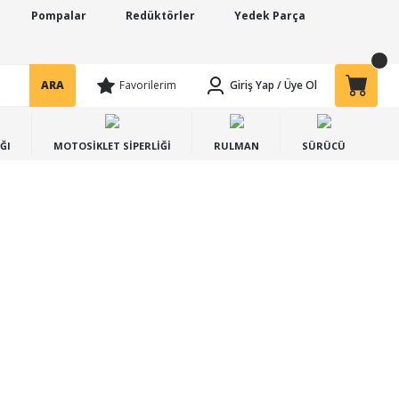
Pompalar
Redüktörler
Yedek Parça
ARA
Favorilerim
Giriş Yap
/
Üye Ol
ĞI
MOTOSİKLET SİPERLİĞİ
RULMAN
SÜRÜCÜ