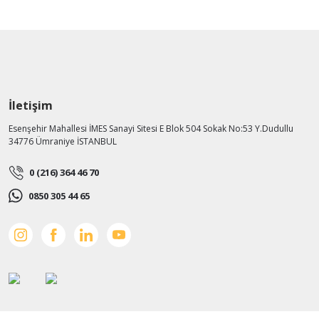
İletişim
Esenşehir Mahallesi İMES Sanayi Sitesi E Blok 504 Sokak No:53 Y.Dudullu
34776 Ümraniye İSTANBUL
0 (216) 364 46 70
0850 305 44 65