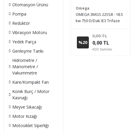
Otomasyon Ürünü
Omega
Pompa
OMEGA 3MGS 225S8 - 18.5
kw 750 D/Dak IE3 Trifaze
Redüktör
Elektrik Motoru (Sipariş
Vibrasyon Motoru
vermeden önce stok bilgisi
0,00 TL
için lütfen bizimle iletişime
Yedek Parça
%20
0,00 TL
geçiniz.)
KDV Dahildir
Genleşme Tankı
Hidrometre /
Manometre /
Vakummetre
Kare/Kompakt Fan
Konik Burç / Motor
Kasnağı
Meyve Sıkacağı
Motor Kızağı
Motosiklet Siperliği