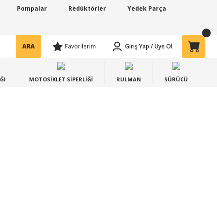
Pompalar
Redüktörler
Yedek Parça
ARA
Favorilerim
Giriş Yap
/
Üye Ol
ĞI
MOTOSİKLET SİPERLİĞİ
RULMAN
SÜRÜCÜ