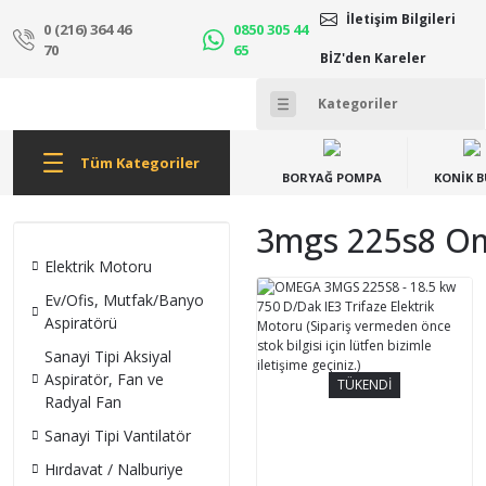
İletişim Bilgileri
0 (216) 364 46
0850 305 44
70
65
BİZ'den Kareler
Tüm Kategoriler
BORYAĞ POMPA
KONİK 
3mgs 225s8 Om
Elektrik Motoru
Ev/Ofis, Mutfak/Banyo
Aspiratörü
Sanayi Tipi Aksiyal
Aspiratör, Fan ve
TÜKENDİ
Radyal Fan
Sanayi Tipi Vantilatör
Hırdavat / Nalburiye