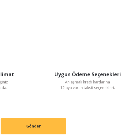
slimat
Uygun Ödeme Seçenekleri
ğiniz
Anlaşmalı kredi kartlarına
goda.
12 aya varan taksit seçenekleri.
Gönder