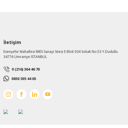
İletişim
Esenşehir Mahallesi İMES Sanayi Sitesi E Blok 504 Sokak No:53 Y.Dudullu
34776 Ümraniye İSTANBUL
0 (216) 364 46 70
0850 305 44 65