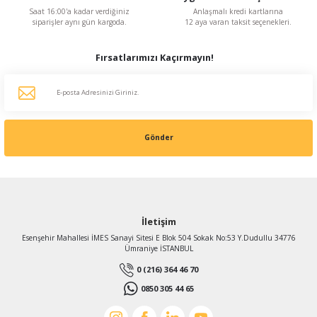
Saat 16:00'a kadar verdiğiniz
Anlaşmalı kredi kartlarına
siparişler aynı gün kargoda.
12 aya varan taksit seçenekleri.
Fırsatlarımızı Kaçırmayın!
Gönder
İletişim
Esenşehir Mahallesi İMES Sanayi Sitesi E Blok 504 Sokak No:53 Y.Dudullu 34776
Ümraniye İSTANBUL
0 (216) 364 46 70
0850 305 44 65