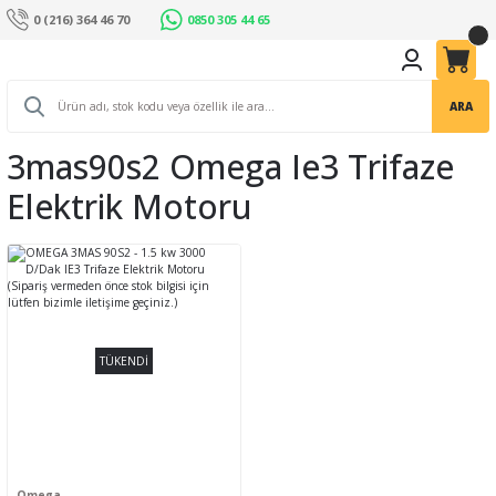
0 (216) 364 46 70
0850 305 44 65
ARA
3mas90s2 Omega Ie3 Trifaze
Elektrik Motoru
TÜKENDİ
Omega