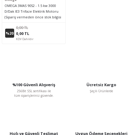
OMEGA 3MAS 90S2 - 1.5 kw 3000
D/Dak IE3 Trifaze Elektrik Motoru
(Sipariş vermeden önce stok bilgisi
için lütfen bizimle iletişime geçiniz.)
0,00 TL
%20
0,00 TL
KDV Dahildir
%100 Güvenli Alışveriş
Ücretsiz Kargo
256Bit SSL sertifikası ile
Şeçili Ürünlerde
tüm siparişleriniz güvende.
Hızlı ve Güvenli Teslimat
Uygun Ödeme Seçenekleri