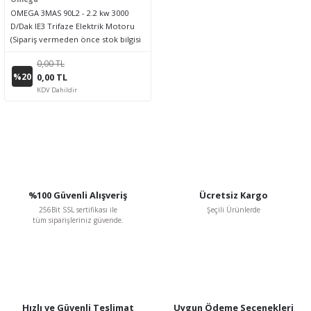
OMEGA 3MAS 90L2 - 2.2 kw 3000
D/Dak IE3 Trifaze Elektrik Motoru
(Sipariş vermeden önce stok bilgisi
için lütfen bizimle iletişime geçiniz.)
0,00 TL
%20
0,00 TL
KDV Dahildir
%100 Güvenli Alışveriş
Ücretsiz Kargo
256Bit SSL sertifikası ile
Şeçili Ürünlerde
tüm siparişleriniz güvende.
Hızlı ve Güvenli Teslimat
Uygun Ödeme Seçenekleri