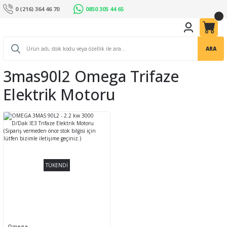
0 (216) 364 46 70
0850 305 44 65
ARA
3mas90l2 Omega Trifaze
Elektrik Motoru
TÜKENDİ
Omega