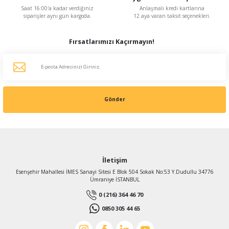
Saat 16:00'a kadar verdiğiniz
Anlaşmalı kredi kartlarına
siparişler aynı gün kargoda.
12 aya varan taksit seçenekleri.
Fırsatlarımızı Kaçırmayın!
Gönder
İletişim
Esenşehir Mahallesi İMES Sanayi Sitesi E Blok 504 Sokak No:53 Y.Dudullu 34776
Ümraniye İSTANBUL
0 (216) 364 46 70
0850 305 44 65