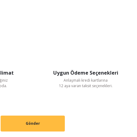
slimat
Uygun Ödeme Seçenekleri
ğiniz
Anlaşmalı kredi kartlarına
goda.
12 aya varan taksit seçenekleri.
Gönder