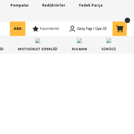
Pompalar
Redüktörler
Yedek Parça
ARA
Favorilerim
Giriş Yap
/
Üye Ol
ĞI
MOTOSİKLET SİPERLİĞİ
RULMAN
SÜRÜCÜ