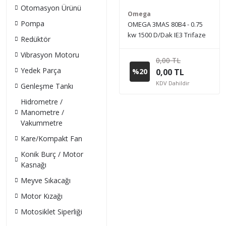
Otomasyon Ürünü
Omega
Pompa
OMEGA 3MAS 80B4 - 0.75
kw 1500 D/Dak IE3 Trifaze
Redüktör
Elektrik Motoru (Sipariş
Vibrasyon Motoru
vermeden önce stok bilgisi
0,00 TL
için lütfen bizimle iletişime
Yedek Parça
%20
0,00 TL
geçiniz.)
KDV Dahildir
Genleşme Tankı
Hidrometre /
Manometre /
Vakummetre
Kare/Kompakt Fan
Konik Burç / Motor
Kasnağı
Meyve Sıkacağı
Motor Kızağı
Motosiklet Siperliği