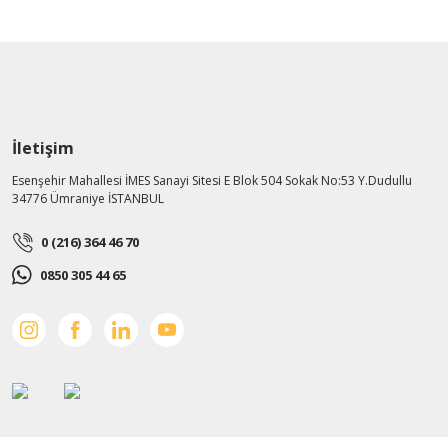
İletişim
Esenşehir Mahallesi İMES Sanayi Sitesi E Blok 504 Sokak No:53 Y.Dudullu
34776 Ümraniye İSTANBUL
0 (216) 364 46 70
0850 305 44 65