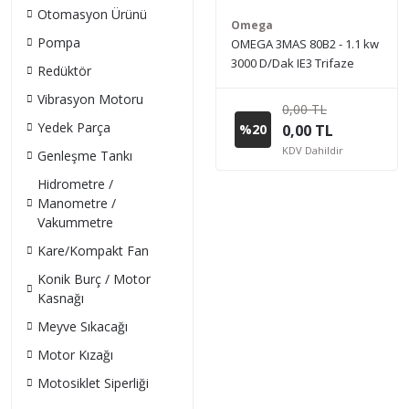
Otomasyon Ürünü
Omega
Pompa
OMEGA 3MAS 80B2 - 1.1 kw
3000 D/Dak IE3 Trifaze
Redüktör
Elektrik Motoru (Sipariş
Vibrasyon Motoru
vermeden önce stok bilgisi
0,00 TL
için lütfen bizimle iletişime
Yedek Parça
%20
0,00 TL
geçiniz.)
KDV Dahildir
Genleşme Tankı
Hidrometre /
Manometre /
Vakummetre
Kare/Kompakt Fan
Konik Burç / Motor
Kasnağı
Meyve Sıkacağı
Motor Kızağı
Motosiklet Siperliği