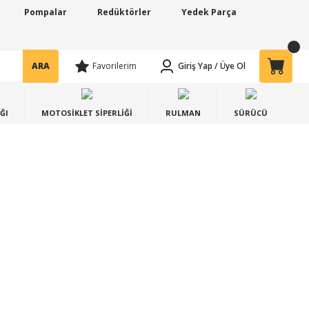
Pompalar
Redüktörler
Yedek Parça
ARA
Favorilerim
Giriş Yap
/
Üye Ol
ĞI
MOTOSİKLET SİPERLİĞİ
RULMAN
SÜRÜCÜ