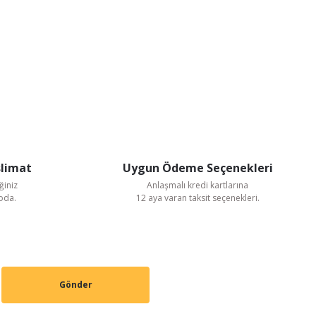
slimat
Uygun Ödeme Seçenekleri
ğiniz
Anlaşmalı kredi kartlarına
goda.
12 aya varan taksit seçenekleri.
Gönder