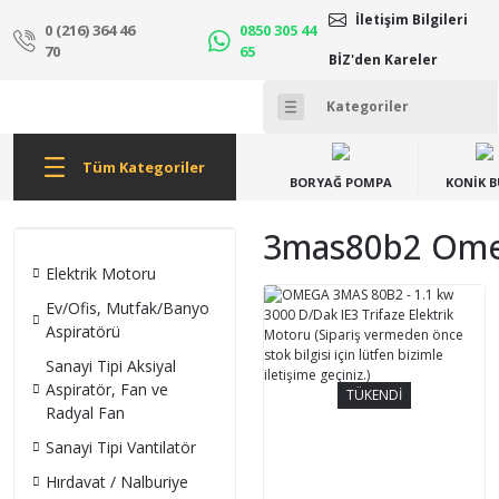
İletişim Bilgileri
0 (216) 364 46
0850 305 44
70
65
BİZ'den Kareler
Tüm Kategoriler
BORYAĞ POMPA
KONİK 
3mas80b2 Omeg
Elektrik Motoru
Ev/Ofis, Mutfak/Banyo
Aspiratörü
Sanayi Tipi Aksiyal
Aspiratör, Fan ve
TÜKENDİ
Radyal Fan
Sanayi Tipi Vantilatör
Hırdavat / Nalburiye