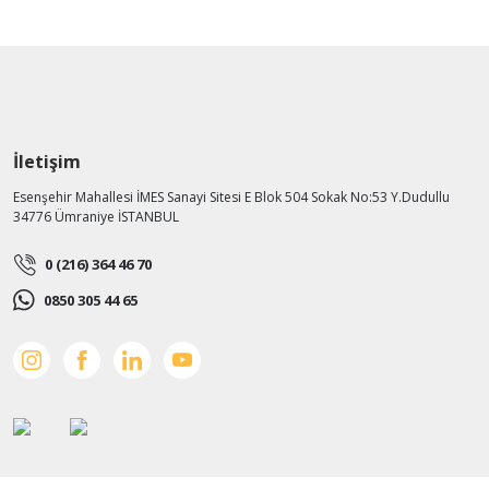
İletişim
Esenşehir Mahallesi İMES Sanayi Sitesi E Blok 504 Sokak No:53 Y.Dudullu
34776 Ümraniye İSTANBUL
0 (216) 364 46 70
0850 305 44 65