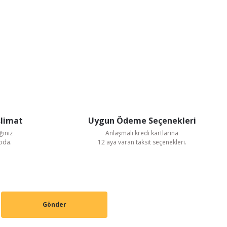
slimat
Uygun Ödeme Seçenekleri
ğiniz
Anlaşmalı kredi kartlarına
goda.
12 aya varan taksit seçenekleri.
Gönder