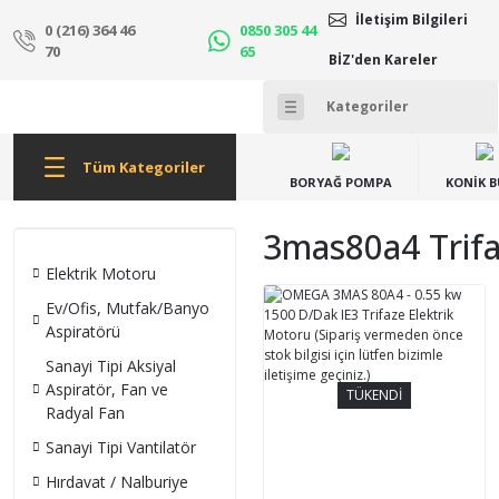
İletişim Bilgileri
0 (216) 364 46
0850 305 44
70
65
BİZ'den Kareler
Tüm Kategoriler
BORYAĞ POMPA
KONİK 
3mas80a4 Trifa
Elektrik Motoru
Ev/Ofis, Mutfak/Banyo
Aspiratörü
Sanayi Tipi Aksiyal
Aspiratör, Fan ve
TÜKENDİ
Radyal Fan
Sanayi Tipi Vantilatör
Hırdavat / Nalburiye