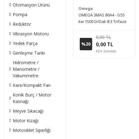
Otomasyon Ürünü
Omega
Pompa
OMEGA 3MAS 80A4 - 0.55
kw 1500 D/Dak IE3 Trifaze
Redüktör
Elektrik Motoru (Sipariş
Vibrasyon Motoru
vermeden önce stok bilgisi
0,00 TL
için lütfen bizimle iletişime
Yedek Parça
%20
0,00 TL
geçiniz.)
KDV Dahildir
Genleşme Tankı
Hidrometre /
Manometre /
Vakummetre
Kare/Kompakt Fan
Konik Burç / Motor
Kasnağı
Meyve Sıkacağı
Motor Kızağı
Motosiklet Siperliği