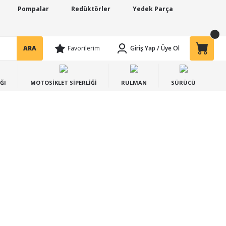
Pompalar
Redüktörler
Yedek Parça
ARA
Favorilerim
Giriş Yap
/
Üye Ol
ĞI
MOTOSİKLET SİPERLİĞİ
RULMAN
SÜRÜCÜ