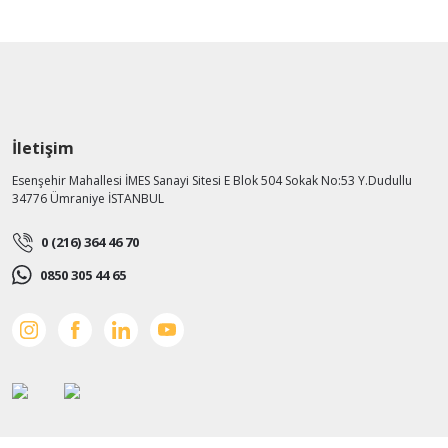
İletişim
Esenşehir Mahallesi İMES Sanayi Sitesi E Blok 504 Sokak No:53 Y.Dudullu
34776 Ümraniye İSTANBUL
0 (216) 364 46 70
0850 305 44 65