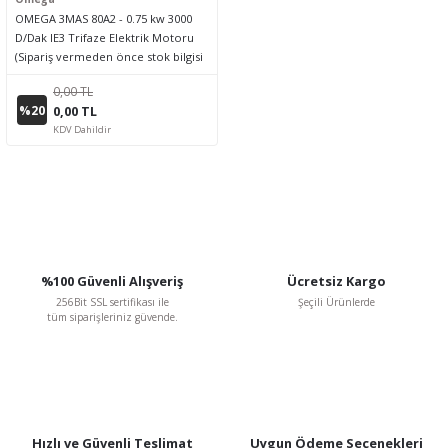
OMEGA 3MAS 80A2 - 0.75 kw 3000
D/Dak IE3 Trifaze Elektrik Motoru
(Sipariş vermeden önce stok bilgisi
için lütfen bizimle iletişime geçiniz.)
0,00 TL
%20
0,00 TL
KDV Dahildir
%100 Güvenli Alışveriş
Ücretsiz Kargo
256Bit SSL sertifikası ile
Şeçili Ürünlerde
tüm siparişleriniz güvende.
Hızlı ve Güvenli Teslimat
Uygun Ödeme Seçenekleri