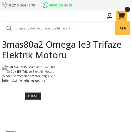
0 (216) 364 46 70
0850 305 44 65
ARA
3mas80a2 Omega Ie3 Trifaze
Elektrik Motoru
TÜKENDİ
Omega