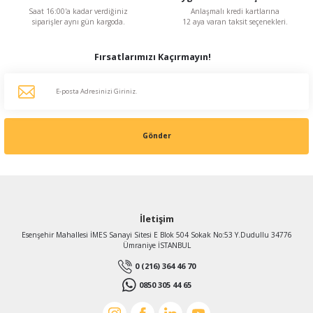
Saat 16:00'a kadar verdiğiniz
Anlaşmalı kredi kartlarına
siparişler aynı gün kargoda.
12 aya varan taksit seçenekleri.
Fırsatlarımızı Kaçırmayın!
Gönder
İletişim
Esenşehir Mahallesi İMES Sanayi Sitesi E Blok 504 Sokak No:53 Y.Dudullu 34776
Ümraniye İSTANBUL
0 (216) 364 46 70
0850 305 44 65