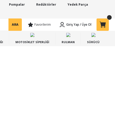
Pompalar
Redüktörler
Yedek Parça
ARA
Favorilerim
Giriş Yap
/
Üye Ol
ĞI
MOTOSİKLET SİPERLİĞİ
RULMAN
SÜRÜCÜ