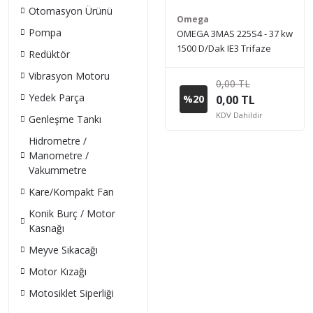
Otomasyon Ürünü
Omega
Pompa
OMEGA 3MAS 225S4 - 37 kw
1500 D/Dak IE3 Trifaze
Redüktör
Elektrik Motoru (Sipariş
Vibrasyon Motoru
vermeden önce stok bilgisi
0,00 TL
için lütfen bizimle iletişime
Yedek Parça
%20
0,00 TL
geçiniz.)
KDV Dahildir
Genleşme Tankı
Hidrometre /
Manometre /
Vakummetre
Kare/Kompakt Fan
Konik Burç / Motor
Kasnağı
Meyve Sıkacağı
Motor Kızağı
Motosiklet Siperliği