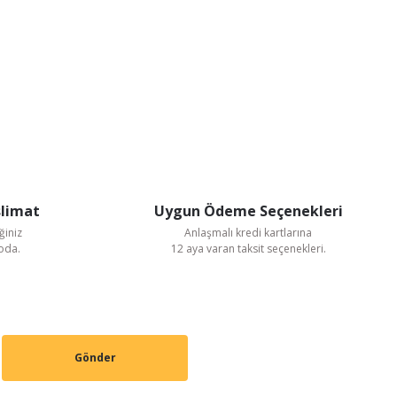
slimat
Uygun Ödeme Seçenekleri
ğiniz
Anlaşmalı kredi kartlarına
goda.
12 aya varan taksit seçenekleri.
Gönder