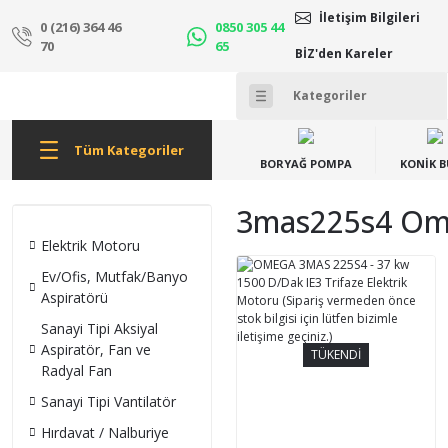
İletişim Bilgileri
0 (216) 364 46
0850 305 44
70
65
BİZ'den Kareler
Tüm Kategoriler
BORYAĞ POMPA
KONİK 
3mas225s4 Ome
Elektrik Motoru
Ev/Ofis, Mutfak/Banyo
Aspiratörü
Sanayi Tipi Aksiyal
Aspiratör, Fan ve
TÜKENDİ
Radyal Fan
Sanayi Tipi Vantilatör
Hırdavat / Nalburiye