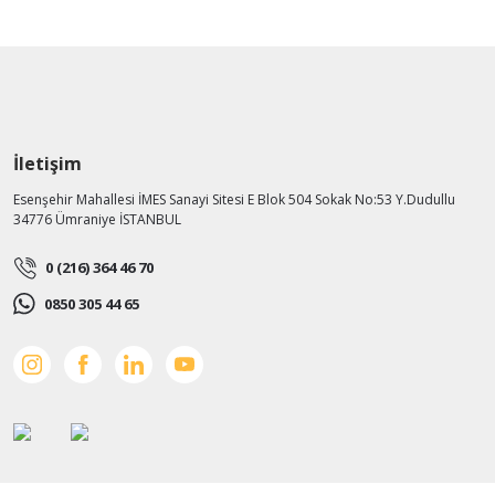
İletişim
Esenşehir Mahallesi İMES Sanayi Sitesi E Blok 504 Sokak No:53 Y.Dudullu
34776 Ümraniye İSTANBUL
0 (216) 364 46 70
0850 305 44 65