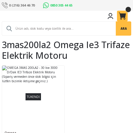
0 (216) 364 46 70
0850 305 44 65
ARA
3mas200la2 Omega Ie3 Trifaze
Elektrik Motoru
TÜKENDİ
Omega