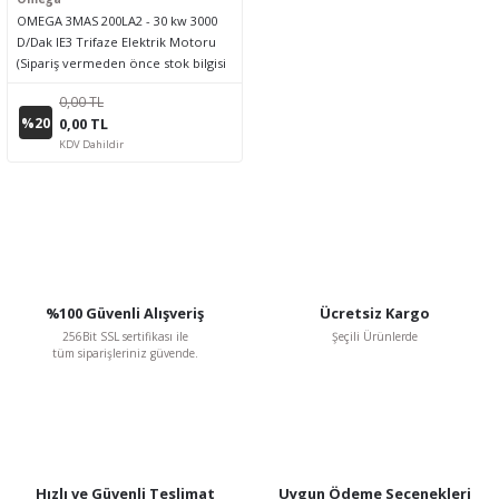
OMEGA 3MAS 200LA2 - 30 kw 3000
D/Dak IE3 Trifaze Elektrik Motoru
(Sipariş vermeden önce stok bilgisi
için lütfen bizimle iletişime geçiniz.)
0,00 TL
%20
0,00 TL
KDV Dahildir
%100 Güvenli Alışveriş
Ücretsiz Kargo
256Bit SSL sertifikası ile
Şeçili Ürünlerde
tüm siparişleriniz güvende.
Hızlı ve Güvenli Teslimat
Uygun Ödeme Seçenekleri