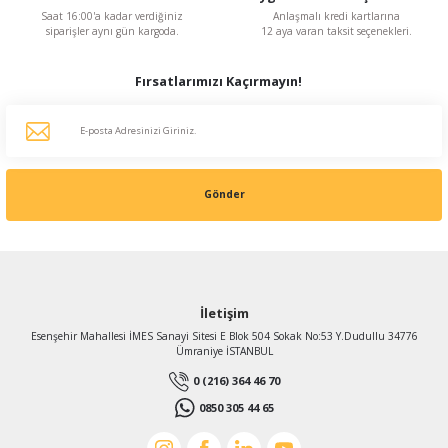
Saat 16:00'a kadar verdiğiniz
Anlaşmalı kredi kartlarına
siparişler aynı gün kargoda.
12 aya varan taksit seçenekleri.
Fırsatlarımızı Kaçırmayın!
Gönder
İletişim
Esenşehir Mahallesi İMES Sanayi Sitesi E Blok 504 Sokak No:53 Y.Dudullu 34776
Ümraniye İSTANBUL
0 (216) 364 46 70
0850 305 44 65