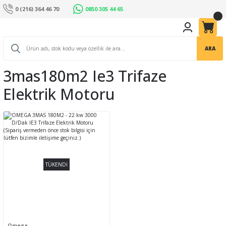
0 (216) 364 46 70
0850 305 44 65
ARA
3mas180m2 Ie3 Trifaze
Elektrik Motoru
TÜKENDİ
Omega