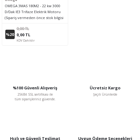
OMEGA 3MAS 180M2 - 22 kw 3000
D/Dak IE3 Trifaze Elektrik Motoru
(Sipariş vermeden önce stok bilgisi
için lütfen bizimle iletişime geçiniz.)
0,00 TL
%20
0,00 TL
KDV Dahildir
%100 Güvenli Alışveriş
Ücretsiz Kargo
256Bit SSL sertifikası ile
Şeçili Ürünlerde
tüm siparişleriniz güvende.
Hızlı ve Güvenli Teslimat
Uygun Ödeme Seçenekleri