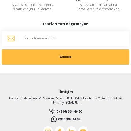
Saat 16:00'a kadar verdiğiniz
Anlaşmalı kredi kartlarına
siparişler aynı gün kargoda.
12 aya varan taksit seçenekleri.
Fırsatlarımızı Kaçırmayın!
Gönder
İletişim
Esenşehir Mahallesi İMES Sanayi Sitesi E Blok 504 Sokak No:53 Y.Dudullu 34776
Ümraniye İSTANBUL
0 (216) 364 46 70
0850 305 44 65