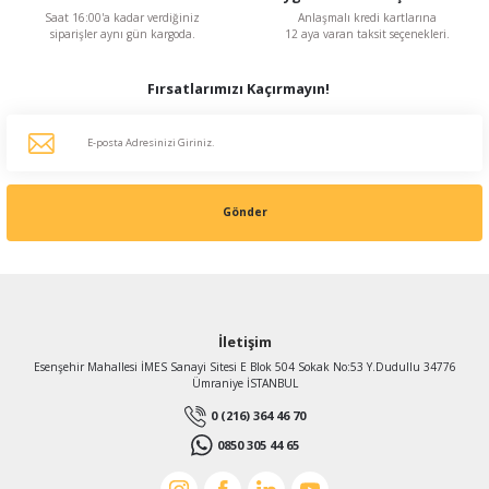
Saat 16:00'a kadar verdiğiniz
Anlaşmalı kredi kartlarına
siparişler aynı gün kargoda.
12 aya varan taksit seçenekleri.
Fırsatlarımızı Kaçırmayın!
Gönder
İletişim
Esenşehir Mahallesi İMES Sanayi Sitesi E Blok 504 Sokak No:53 Y.Dudullu 34776
Ümraniye İSTANBUL
0 (216) 364 46 70
0850 305 44 65