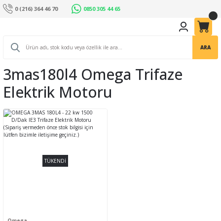
0 (216) 364 46 70
0850 305 44 65
ARA
3mas180l4 Omega Trifaze
Elektrik Motoru
TÜKENDİ
Omega