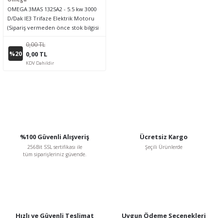
OMEGA 3MAS 132SA2 - 5.5 kw 3000
D/Dak IE3 Trifaze Elektrik Motoru
(Sipariş vermeden önce stok bilgisi
için lütfen bizimle iletişime geçiniz.)
0,00 TL
%20
0,00 TL
KDV Dahildir
%100 Güvenli Alışveriş
Ücretsiz Kargo
256Bit SSL sertifikası ile
Şeçili Ürünlerde
tüm siparişleriniz güvende.
Hızlı ve Güvenli Teslimat
Uygun Ödeme Seçenekleri