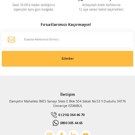
Saat 16:00'a kadar verdiğiniz
Anlaşmalı kredi kartlarına
siparişler aynı gün kargoda.
12 aya varan taksit seçenekleri.
Fırsatlarımızı Kaçırmayın!
Gönder
İletişim
Esenşehir Mahallesi İMES Sanayi Sitesi E Blok 504 Sokak No:53 Y.Dudullu 34776
Ümraniye İSTANBUL
0 (216) 364 46 70
0850 305 44 65