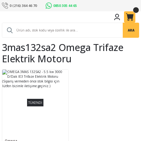
0 (216) 364 46 70
0850 305 44 65
ARA
3mas132sa2 Omega Trifaze
Elektrik Motoru
TÜKENDİ
Omega