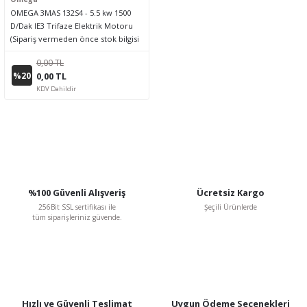
OMEGA 3MAS 132S4 - 5.5 kw 1500
D/Dak IE3 Trifaze Elektrik Motoru
(Sipariş vermeden önce stok bilgisi
için lütfen bizimle iletişime geçiniz.)
0,00 TL
%20
0,00 TL
KDV Dahildir
%100 Güvenli Alışveriş
Ücretsiz Kargo
256Bit SSL sertifikası ile
Şeçili Ürünlerde
tüm siparişleriniz güvende.
Hızlı ve Güvenli Teslimat
Uygun Ödeme Seçenekleri