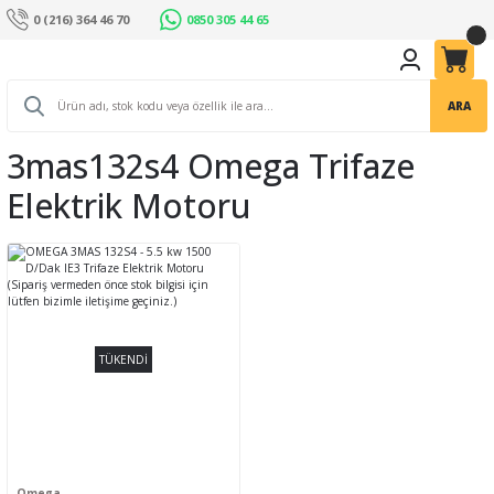
0 (216) 364 46 70
0850 305 44 65
ARA
3mas132s4 Omega Trifaze
Elektrik Motoru
TÜKENDİ
Omega