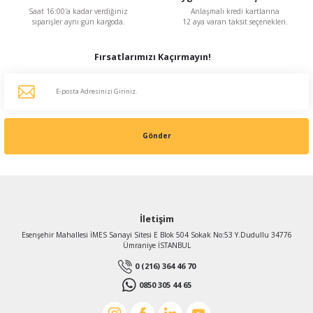
Saat 16:00'a kadar verdiğiniz
Anlaşmalı kredi kartlarına
siparişler aynı gün kargoda.
12 aya varan taksit seçenekleri.
Fırsatlarımızı Kaçırmayın!
Gönder
İletişim
Esenşehir Mahallesi İMES Sanayi Sitesi E Blok 504 Sokak No:53 Y.Dudullu 34776
Ümraniye İSTANBUL
0 (216) 364 46 70
0850 305 44 65