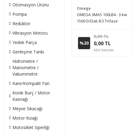
Otomasyon Ürünü
Omega
Pompa
OMEGA 3MAS 100LB4 - 3 kw
1500 D/Dak IE3 Trifaze
Redüktör
Elektrik Motoru (Sipariş
Vibrasyon Motoru
vermeden önce stok bilgisi
0,00 TL
için lütfen bizimle iletişime
Yedek Parça
%20
0,00 TL
geçiniz.)
KDV Dahildir
Genleşme Tankı
Hidrometre /
Manometre /
Vakummetre
Kare/Kompakt Fan
Konik Burç / Motor
Kasnağı
Meyve Sıkacağı
Motor Kızağı
Motosiklet Siperliği