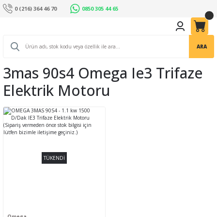
0 (216) 364 46 70
0850 305 44 65
ARA
3mas 90s4 Omega Ie3 Trifaze
Elektrik Motoru
TÜKENDİ
Omega