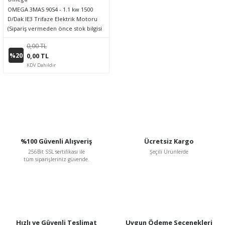
OMEGA 3MAS 90S4 - 1.1 kw 1500
D/Dak IE3 Trifaze Elektrik Motoru
(Sipariş vermeden önce stok bilgisi
için lütfen bizimle iletişime geçiniz.)
0,00 TL
%20
0,00 TL
KDV Dahildir
%100 Güvenli Alışveriş
Ücretsiz Kargo
256Bit SSL sertifikası ile
Şeçili Ürünlerde
tüm siparişleriniz güvende.
Hızlı ve Güvenli Teslimat
Uygun Ödeme Seçenekleri