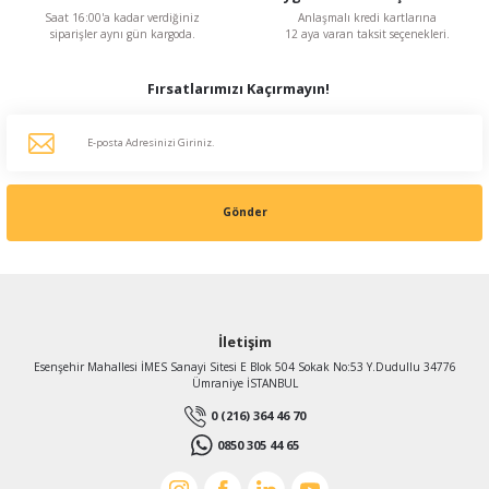
Saat 16:00'a kadar verdiğiniz
Anlaşmalı kredi kartlarına
siparişler aynı gün kargoda.
12 aya varan taksit seçenekleri.
Fırsatlarımızı Kaçırmayın!
Gönder
İletişim
Esenşehir Mahallesi İMES Sanayi Sitesi E Blok 504 Sokak No:53 Y.Dudullu 34776
Ümraniye İSTANBUL
0 (216) 364 46 70
0850 305 44 65