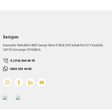
İletişim
Esenşehir Mahallesi İMES Sanayi Sitesi E Blok 504 Sokak No:53 Y.Dudullu
34776 Ümraniye İSTANBUL
0 (216) 364 46 70
0850 305 44 65