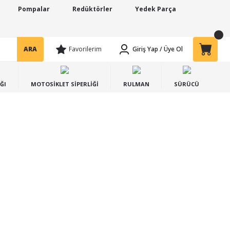
Pompalar
Redüktörler
Yedek Parça
ARA
Favorilerim
Giriş Yap
/
Üye Ol
ĞI
MOTOSİKLET SİPERLİĞİ
RULMAN
SÜRÜCÜ