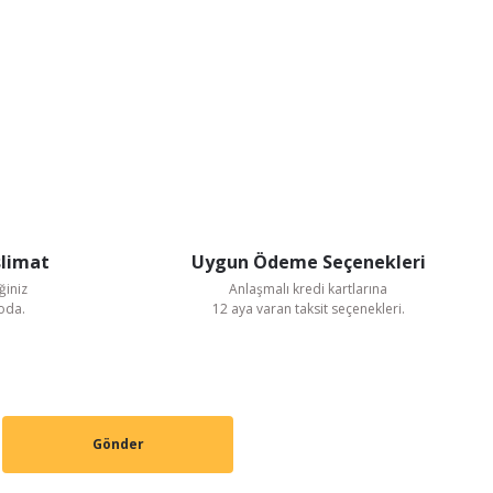
slimat
Uygun Ödeme Seçenekleri
ğiniz
Anlaşmalı kredi kartlarına
goda.
12 aya varan taksit seçenekleri.
Gönder