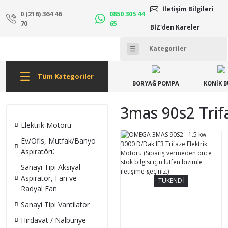
İletişim Bilgileri
0 (216) 364 46
0850 305 44
70
65
BİZ'den Kareler
Tüm Kategoriler
BORYAĞ POMPA
KONİK 
3mas 90s2 Trif
Elektrik Motoru
Ev/Ofis, Mutfak/Banyo
Aspiratörü
Sanayi Tipi Aksiyal
Aspiratör, Fan ve
TÜKENDİ
Radyal Fan
Sanayi Tipi Vantilatör
Hırdavat / Nalburiye