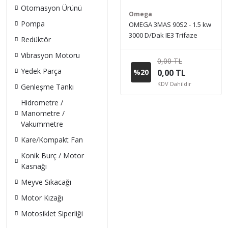
Otomasyon Ürünü
Omega
Pompa
OMEGA 3MAS 90S2 - 1.5 kw
3000 D/Dak IE3 Trifaze
Redüktör
Elektrik Motoru (Sipariş
Vibrasyon Motoru
vermeden önce stok bilgisi
0,00 TL
için lütfen bizimle iletişime
Yedek Parça
%20
0,00 TL
geçiniz.)
KDV Dahildir
Genleşme Tankı
Hidrometre /
Manometre /
Vakummetre
Kare/Kompakt Fan
Konik Burç / Motor
Kasnağı
Meyve Sıkacağı
Motor Kızağı
Motosiklet Siperliği