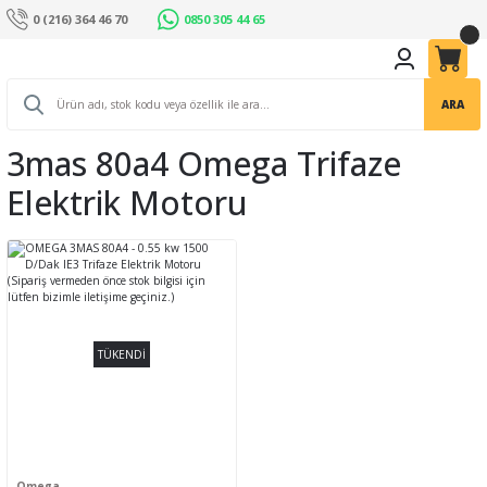
0 (216) 364 46 70
0850 305 44 65
ARA
3mas 80a4 Omega Trifaze
Elektrik Motoru
TÜKENDİ
Omega