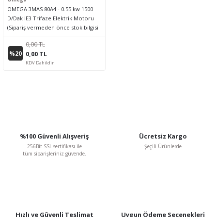
OMEGA 3MAS 80A4 - 0.55 kw 1500
D/Dak IE3 Trifaze Elektrik Motoru
(Sipariş vermeden önce stok bilgisi
için lütfen bizimle iletişime geçiniz.)
0,00 TL
%20
0,00 TL
KDV Dahildir
%100 Güvenli Alışveriş
Ücretsiz Kargo
256Bit SSL sertifikası ile
Şeçili Ürünlerde
tüm siparişleriniz güvende.
Hızlı ve Güvenli Teslimat
Uygun Ödeme Seçenekleri