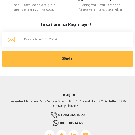
Saat 16:00'a kadar verdiğiniz
Anlaşmalı kredi kartlarına
siparişler aynı gün kargoda.
12 aya varan taksit seçenekleri.
Fırsatlarımızı Kaçırmayın!
Gönder
İletişim
Esenşehir Mahallesi İMES Sanayi Sitesi E Blok 504 Sokak No:53 Y.Dudullu 34776
Ümraniye İSTANBUL
0 (216) 364 46 70
0850 305 44 65