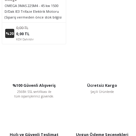
OMEGA 3MAS 225M4 - 45 kw 1500
D/Dak IE3 Trifaze Elektrik Motoru
(Sipariş vermeden önce stok bilgisi
için lütfen bizimle iletişime geçiniz.)
0,00 TL
%20
0,00 TL
KDV Dahildir
%100 Güvenli Alışveriş
Ücretsiz Kargo
256Bit SSL sertifikası ile
Şeçili Ürünlerde
tüm siparişleriniz güvende.
Hızlı ve Güvenli Teslimat
Uygun Ödeme Seçenekleri