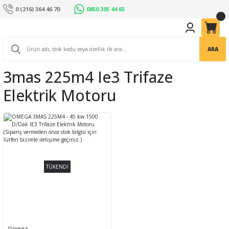
0 (216) 364 46 70
0850 305 44 65
ARA
3mas 225m4 Ie3 Trifaze
Elektrik Motoru
TÜKENDİ
Omega