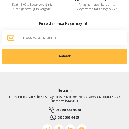
Saat 16:00'a kadar verdiğiniz
Anlaşmalı kredi kartlarına
siparişler aynı gün kargoda.
12 aya varan taksit seçenekleri.
Fırsatlarımızı Kaçırmayın!
Gönder
İletişim
Esenşehir Mahallesi İMES Sanayi Sitesi E Blok 504 Sokak No:53 Y.Dudullu 34776
Ümraniye İSTANBUL
0 (216) 364 46 70
0850 305 44 65