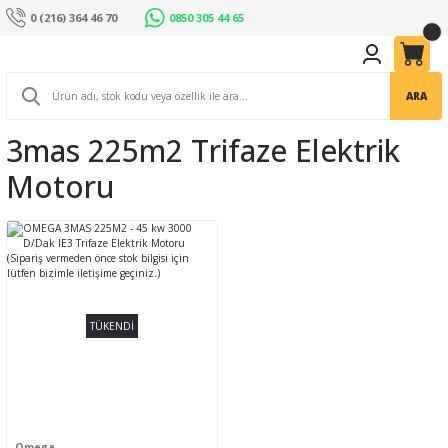
0 (216) 364 46 70
0850 305 44 65
ARA
3mas 225m2 Trifaze Elektrik
Motoru
TÜKENDİ
Omega