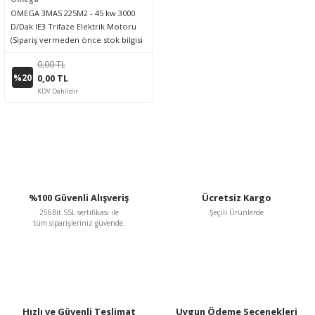
OMEGA 3MAS 225M2 - 45 kw 3000
D/Dak IE3 Trifaze Elektrik Motoru
(Sipariş vermeden önce stok bilgisi
için lütfen bizimle iletişime geçiniz.)
0,00 TL
%20
0,00 TL
KDV Dahildir
%100 Güvenli Alışveriş
Ücretsiz Kargo
256Bit SSL sertifikası ile
Şeçili Ürünlerde
tüm siparişleriniz güvende.
Hızlı ve Güvenli Teslimat
Uygun Ödeme Seçenekleri