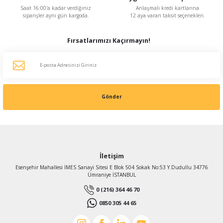
Saat 16:00'a kadar verdiğiniz
Anlaşmalı kredi kartlarına
siparişler aynı gün kargoda.
12 aya varan taksit seçenekleri.
Fırsatlarımızı Kaçırmayın!
Gönder
İletişim
Esenşehir Mahallesi İMES Sanayi Sitesi E Blok 504 Sokak No:53 Y.Dudullu 34776
Ümraniye İSTANBUL
0 (216) 364 46 70
0850 305 44 65