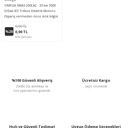
OMEGA 3MAS 200LA2 - 30 kw 3000
D/Dak IE3 Trifaze Elektrik Motoru
(Sipariş vermeden önce stok bilgisi
için lütfen bizimle iletişime geçiniz.)
0,00 TL
%20
0,00 TL
KDV Dahildir
%100 Güvenli Alışveriş
Ücretsiz Kargo
256Bit SSL sertifikası ile
Şeçili Ürünlerde
tüm siparişleriniz güvende.
Hızlı ve Güvenli Teslimat
Uygun Ödeme Seçenekleri