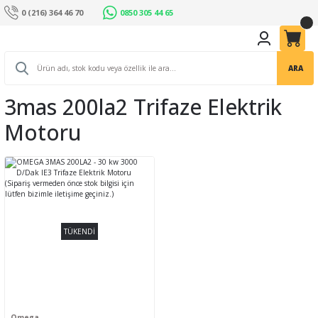
0 (216) 364 46 70
0850 305 44 65
ARA
3mas 200la2 Trifaze Elektrik
Motoru
TÜKENDİ
Omega