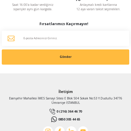
Saat 16:00'a kadar verdiğiniz
Anlaşmalı kredi kartlarına
siparişler aynı gün kargoda.
12 aya varan taksit seçenekleri.
Fırsatlarımızı Kaçırmayın!
Gönder
İletişim
Esenşehir Mahallesi İMES Sanayi Sitesi E Blok 504 Sokak No:53 Y.Dudullu 34776
Ümraniye İSTANBUL
0 (216) 364 46 70
0850 305 44 65