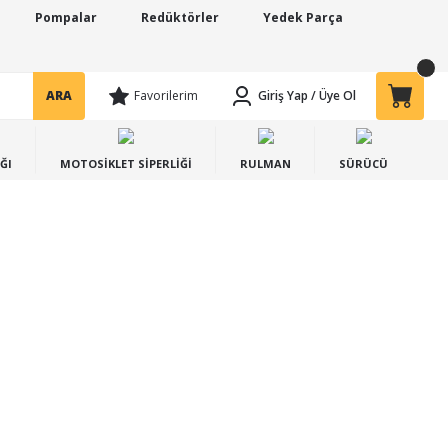
Pompalar
Redüktörler
Yedek Parça
ARA
Favorilerim
Giriş Yap
/
Üye Ol
ĞI
MOTOSİKLET SİPERLİĞİ
RULMAN
SÜRÜCÜ