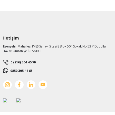
İletişim
Esenşehir Mahallesi İMES Sanayi Sitesi E Blok 504 Sokak No:53 Y.Dudullu
34776 Ümraniye İSTANBUL
0 (216) 364 46 70
0850 305 44 65