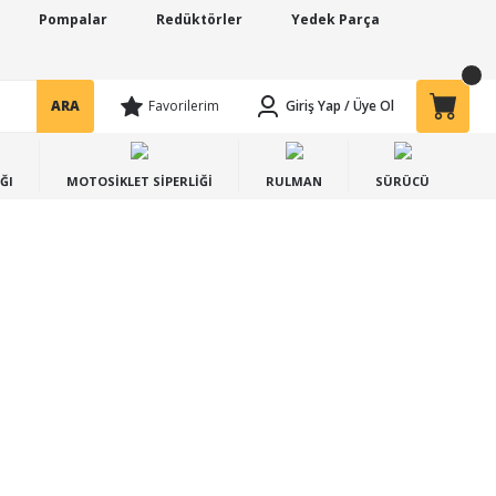
Pompalar
Redüktörler
Yedek Parça
ARA
Favorilerim
Giriş Yap
/
Üye Ol
ĞI
MOTOSİKLET SİPERLİĞİ
RULMAN
SÜRÜCÜ