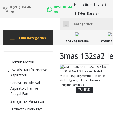
İletişim Bilgileri
0 (216) 364 46
0850 305 44
70
65
BİZ'den Kareler
Tüm Kategoriler
BORYAĞ POMPA
KONİK 
3mas 132sa2 Ie
Elektrik Motoru
Ev/Ofis, Mutfak/Banyo
Aspiratörü
Sanayi Tipi Aksiyal
Aspiratör, Fan ve
TÜKENDİ
Radyal Fan
Sanayi Tipi Vantilatör
Hırdavat / Nalburiye