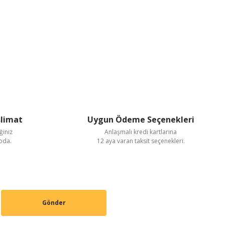
slimat
Uygun Ödeme Seçenekleri
ğiniz
Anlaşmalı kredi kartlarına
goda.
12 aya varan taksit seçenekleri.
Gönder