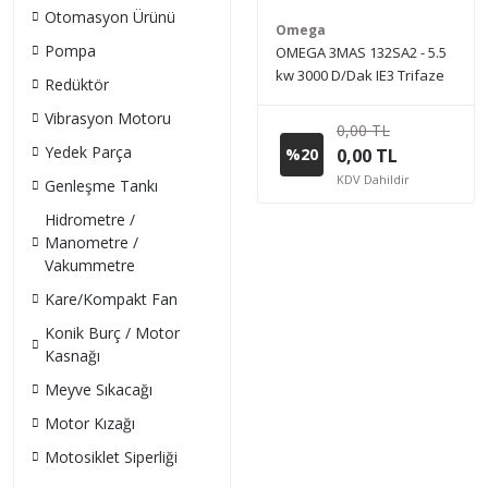
Otomasyon Ürünü
Omega
Pompa
OMEGA 3MAS 132SA2 - 5.5
kw 3000 D/Dak IE3 Trifaze
Redüktör
Elektrik Motoru (Sipariş
Vibrasyon Motoru
vermeden önce stok bilgisi
0,00 TL
için lütfen bizimle iletişime
Yedek Parça
%20
0,00 TL
geçiniz.)
KDV Dahildir
Genleşme Tankı
Hidrometre /
Manometre /
Vakummetre
Kare/Kompakt Fan
Konik Burç / Motor
Kasnağı
Meyve Sıkacağı
Motor Kızağı
Motosiklet Siperliği