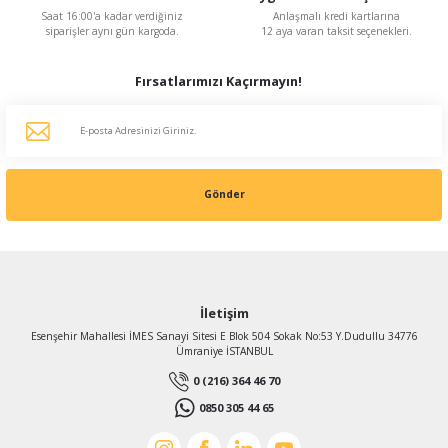
Saat 16:00'a kadar verdiğiniz
Anlaşmalı kredi kartlarına
siparişler aynı gün kargoda.
12 aya varan taksit seçenekleri.
Fırsatlarımızı Kaçırmayın!
Gönder
İletişim
Esenşehir Mahallesi İMES Sanayi Sitesi E Blok 504 Sokak No:53 Y.Dudullu 34776
Ümraniye İSTANBUL
0 (216) 364 46 70
0850 305 44 65