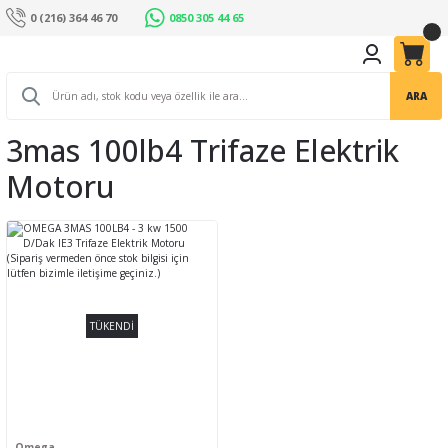
0 (216) 364 46 70
0850 305 44 65
ARA
3mas 100lb4 Trifaze Elektrik
Motoru
TÜKENDİ
Omega