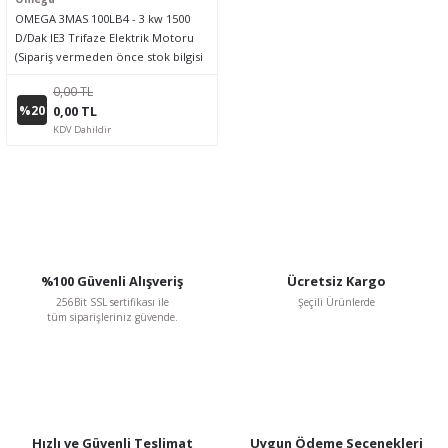
OMEGA 3MAS 100LB4 - 3 kw 1500
D/Dak IE3 Trifaze Elektrik Motoru
(Sipariş vermeden önce stok bilgisi
için lütfen bizimle iletişime geçiniz.)
0,00 TL
%20
0,00 TL
KDV Dahildir
%100 Güvenli Alışveriş
Ücretsiz Kargo
256Bit SSL sertifikası ile
Şeçili Ürünlerde
tüm siparişleriniz güvende.
Hızlı ve Güvenli Teslimat
Uygun Ödeme Seçenekleri