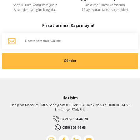
Saat 16:00'a kadar verdiğiniz
Anlaşmalı kredi kartlarına
siparişler aynı gün kargoda.
12 aya varan taksit seçenekleri.
Fırsatlarımızı Kaçırmayın!
Gönder
İletişim
Esenşehir Mahallesi İMES Sanayi Sitesi E Blok 504 Sokak No:53 Y.Dudullu 34776
Ümraniye İSTANBUL
0 (216) 364 46 70
0850 305 44 65