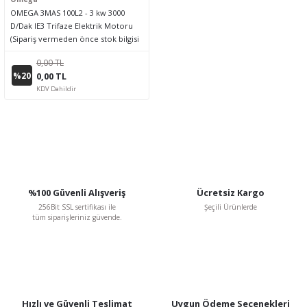
OMEGA 3MAS 100L2 - 3 kw 3000
D/Dak IE3 Trifaze Elektrik Motoru
(Sipariş vermeden önce stok bilgisi
için lütfen bizimle iletişime geçiniz.)
0,00 TL
%20
0,00 TL
KDV Dahildir
%100 Güvenli Alışveriş
Ücretsiz Kargo
256Bit SSL sertifikası ile
Şeçili Ürünlerde
tüm siparişleriniz güvende.
Hızlı ve Güvenli Teslimat
Uygun Ödeme Seçenekleri