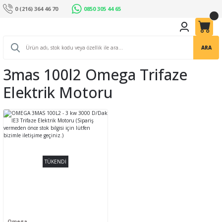
0 (216) 364 46 70
0850 305 44 65
ARA
3mas 100l2 Omega Trifaze
Elektrik Motoru
TÜKENDİ
Omega