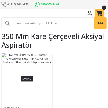
0 (216) 364 46 70
0850 305 44 65
ARA
350 Mm Kare Çerçeveli Aksiyal
Aspiratör
TÜKENDİ
Atmaca Fan