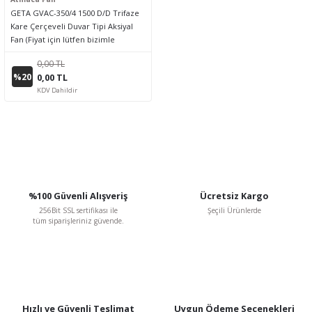
GETA GVAC-350/4 1500 D/D Trifaze
Kare Çerçeveli Duvar Tipi Aksiyal
Fan (Fiyat için lütfen bizimle
iletişime geçiniz.)
0,00 TL
%20
0,00 TL
KDV Dahildir
%100 Güvenli Alışveriş
Ücretsiz Kargo
256Bit SSL sertifikası ile
Şeçili Ürünlerde
tüm siparişleriniz güvende.
Hızlı ve Güvenli Teslimat
Uygun Ödeme Seçenekleri