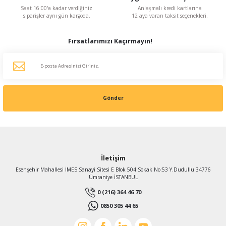
Saat 16:00'a kadar verdiğiniz
Anlaşmalı kredi kartlarına
siparişler aynı gün kargoda.
12 aya varan taksit seçenekleri.
Fırsatlarımızı Kaçırmayın!
Gönder
İletişim
Esenşehir Mahallesi İMES Sanayi Sitesi E Blok 504 Sokak No:53 Y.Dudullu 34776
Ümraniye İSTANBUL
0 (216) 364 46 70
0850 305 44 65