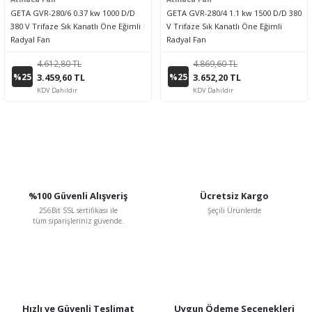
GETA GVR-280/6 0.37 kw 1000 D/D
GETA GVR-280/4 1.1 kw 1500 D/D 380
380 V Trifaze Sık Kanatlı Öne Eğimli
V Trifaze Sık Kanatlı Öne Eğimli
Radyal Fan
Radyal Fan
4.612,80 TL
4.869,60 TL
%25
%25
3.459,60 TL
3.652,20 TL
KDV Dahildir
KDV Dahildir
%100 Güvenli Alışveriş
Ücretsiz Kargo
256Bit SSL sertifikası ile
Şeçili Ürünlerde
tüm siparişleriniz güvende.
Hızlı ve Güvenli Teslimat
Uygun Ödeme Seçenekleri