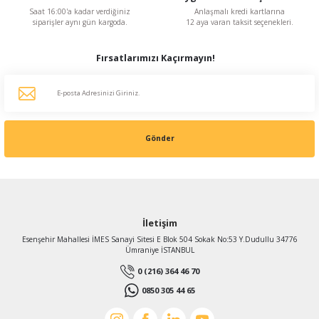
Saat 16:00'a kadar verdiğiniz
Anlaşmalı kredi kartlarına
siparişler aynı gün kargoda.
12 aya varan taksit seçenekleri.
Fırsatlarımızı Kaçırmayın!
Gönder
İletişim
Esenşehir Mahallesi İMES Sanayi Sitesi E Blok 504 Sokak No:53 Y.Dudullu 34776
Ümraniye İSTANBUL
0 (216) 364 46 70
0850 305 44 65