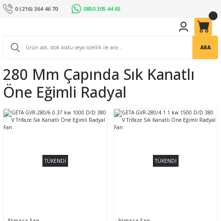
0 (216) 364 46 70
0850 305 44 65
ARA
280 Mm Çapında Sık Kanatlı
Öne Eğimli Radyal
TÜKENDİ
TÜKENDİ
Atmaca Fan
Atmaca Fan