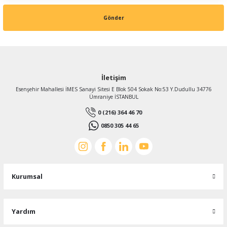
Gönder
İletişim
Esenşehir Mahallesi İMES Sanayi Sitesi E Blok 504 Sokak No:53 Y.Dudullu 34776
Ümraniye İSTANBUL
0 (216) 364 46 70
0850 305 44 65
Kurumsal
Yardım