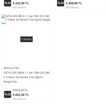
%25
%25
3.222,00 TL
3.459,60 TL
KDV Dahildir
KDV Dahildir
TÜKENDİ
Atmaca Fan
GETA GVR-280/4 1.1 kw 1500 D/D 380
V Trifaze Sık Kanatlı Öne Eğimli
Radyal Fan
4.869,60 TL
%25
3.652,20 TL
KDV Dahildir