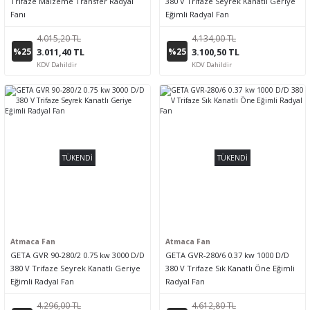
Trifaze Malzeme Transfer Radyal
380 V Trifaze Seyrek Kanatlı Geriye
Fanı
Eğimli Radyal Fan
4.015,20 TL
4.134,00 TL
%25
%25
3.011,40 TL
3.100,50 TL
KDV Dahildir
KDV Dahildir
TÜKENDİ
TÜKENDİ
Atmaca Fan
Atmaca Fan
GETA GVR 90-280/2 0.75 kw 3000 D/D
GETA GVR-280/6 0.37 kw 1000 D/D
380 V Trifaze Seyrek Kanatlı Geriye
380 V Trifaze Sık Kanatlı Öne Eğimli
Eğimli Radyal Fan
Radyal Fan
4.296,00 TL
4.612,80 TL