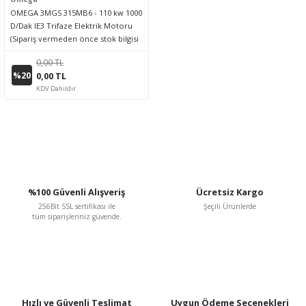
OMEGA 3MGS 315MB6 - 110 kw 1000
D/Dak IE3 Trifaze Elektrik Motoru
(Sipariş vermeden önce stok bilgisi
için lütfen bizimle iletişime geçiniz.)
0,00 TL
%20
0,00 TL
KDV Dahildir
%100 Güvenli Alışveriş
Ücretsiz Kargo
256Bit SSL sertifikası ile
Şeçili Ürünlerde
tüm siparişleriniz güvende.
Hızlı ve Güvenli Teslimat
Uygun Ödeme Seçenekleri