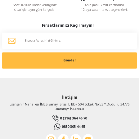
Saat 16:00'a kadar verdiğiniz
Anlaşmalı kredi kartlarına
siparişler aynı gün kargoda.
12 aya varan taksit seçenekleri.
Fırsatlarımızı Kaçırmayın!
Gönder
İletişim
Esenşehir Mahallesi İMES Sanayi Sitesi E Blok 504 Sokak No:53 Y.Dudullu 34776
Ümraniye İSTANBUL
0 (216) 364 46 70
0850 305 44 65