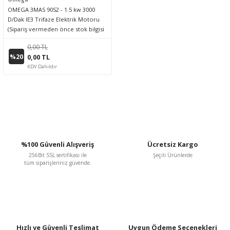
OMEGA 3MAS 90S2 - 1.5 kw 3000
D/Dak IE3 Trifaze Elektrik Motoru
(Sipariş vermeden önce stok bilgisi
için lütfen bizimle iletişime geçiniz.)
0,00 TL
%20
0,00 TL
KDV Dahildir
%100 Güvenli Alışveriş
Ücretsiz Kargo
256Bit SSL sertifikası ile
Şeçili Ürünlerde
tüm siparişleriniz güvende.
Hızlı ve Güvenli Teslimat
Uygun Ödeme Seçenekleri