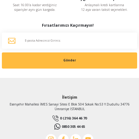
Saat 16:00'a kadar verdiğiniz
Anlaşmalı kredi kartlarına
siparişler aynı gün kargoda.
12 aya varan taksit seçenekleri.
Fırsatlarımızı Kaçırmayın!
Gönder
İletişim
Esenşehir Mahallesi İMES Sanayi Sitesi E Blok 504 Sokak No:53 Y.Dudullu 34776
Ümraniye İSTANBUL
0 (216) 364 46 70
0850 305 44 65